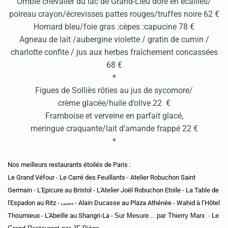
Omble chevalier du lac de Grand-Lieu doré en écailles/
poireau crayon/écrevisses pattes rouges/truffes noire 62 €
Homard bleu/foie gras :cèpes :capucine 78 €
Agneau de lait /aubergine violette / gratin de cumin /
charlotte confite / jus aux herbes fraîchement concassées
68 €
*
Figues de Solliès rôties au jus de sycomore/
crème glacée/huile d’olive 22 €
Framboise et verveine en parfait glacé,
meringue craquante/lait d’amande frappé 22 €
*
Nos meilleurs restaurants étoilés de Paris :
Le Grand Véfour
-
Le Carré des Feuillants
-
Atelier Robuchon Saint
Germain
-
L'Epicure au Bristol
-
L'Atelier Joël Robuchon Etoile
-
La Table de
l'Espadon au Ritz
-
-
Alain Ducasse au Plaza Athénée - Wahid à l’Hôtel
Laurent
Thoumieux
-
L'Abeille au Shangri-La
-
Sur Mesure... par Thierry Marx
Le
-