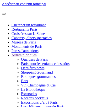
Accéder au contenu principal
Chercher un restaurant
Restaurants Paris
Croisières sur la Seine
Cabarets, dîners spectacles
Musées de Paris
Monuments de Paris
Parcs d'attractions
Autres rubriques
Quartiers de Paris
Paris pour les enfants et les ados
Dernières news
Shopping Gourmand
Boutiques gourmandes
Bars
Vin Champagne & Cie
La Bibliothèque
Escapades
Recettes cocktails
Expositions d’art à Paris
Les châteaux autour de Paris