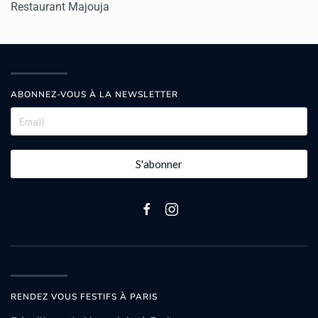
Restaurant Majouja
ABONNEZ-VOUS À LA NEWSLETTER
S'abonner
RENDEZ VOUS FESTIFS À PARIS