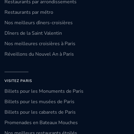
Restaurants par arrondissements
Restaurants par métro
Nos meilleurs dîners-croisières
Dîners de la Saint Valentin
Nos meilleures croisières à Paris
Réveillons du Nouvel An à Paris
VISITEZ PARIS
Billets pour les Monuments de Paris
Billets pour les musées de Paris
Billets pour les cabarets de Paris
Promenades en Bateaux Mouches
Nos meilleurs restaurants étoilés