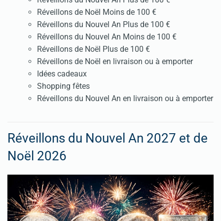
Réveillons de Noël Moins de 100 €
Réveillons du Nouvel An Plus de 100 €
Réveillons du Nouvel An Moins de 100 €
Réveillons de Noël Plus de 100 €
Réveillons de Noël en livraison ou à emporter
Idées cadeaux
Shopping fêtes
Réveillons du Nouvel An en livraison ou à emporter
Réveillons du Nouvel An 2027 et de
Noël 2026