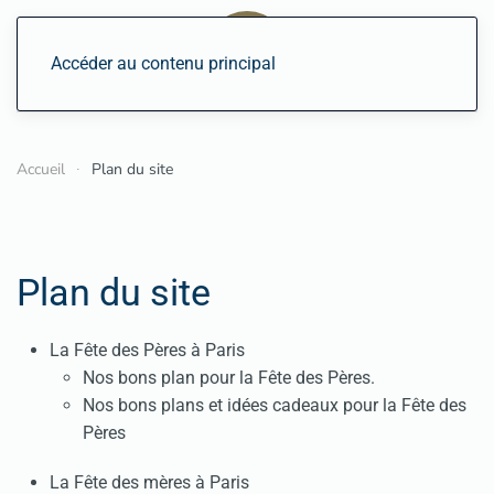
Accéder au contenu principal
Accueil
Plan du site
Plan du site
La Fête des Pères à Paris
Nos bons plan pour la Fête des Pères.
Nos bons plans et idées cadeaux pour la Fête des
Pères
La Fête des mères à Paris