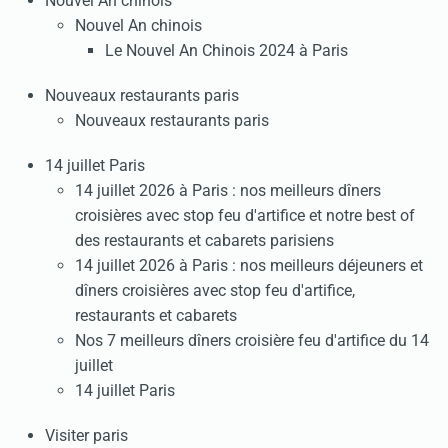
Nouvel An chinois
Nouvel An chinois
Le Nouvel An Chinois 2024 à Paris
Nouveaux restaurants paris
Nouveaux restaurants paris
14 juillet Paris
14 juillet 2026 à Paris : nos meilleurs dîners
croisières avec stop feu d'artifice et notre best of
des restaurants et cabarets parisiens
14 juillet 2026 à Paris : nos meilleurs déjeuners et
dîners croisières avec stop feu d'artifice,
restaurants et cabarets
Nos 7 meilleurs dîners croisière feu d'artifice du 14
juillet
14 juillet Paris
Visiter paris