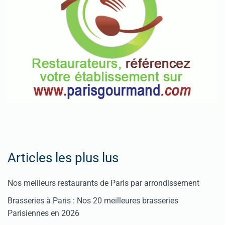
Fêtes
Pour
enregistrer
votre
restaurant
Cliquez
ici
Articles les plus lus
Nos meilleurs restaurants de Paris par arrondissement
Brasseries à Paris : Nos 20 meilleures brasseries
Parisiennes en 2026