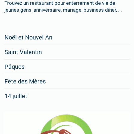
Trouvez un restaurant pour enterrement de vie de
jeunes gens, anniversaire, mariage, business dîner, ...
Restaurateurs,
Noël et Nouvel An
faites
Saint Valentin
figurer
vos
Pâques
menus
Fête des Mères
spéciaux
14 juillet
dans
nos
rubriques
Spéciales