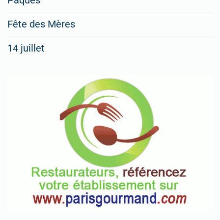
menus
Fête des Mères
spéciaux
14 juillet
dans
nos
rubriques
Spéciales
Fêtes
Pour
enregistrer
votre
restaurant
Cliquez