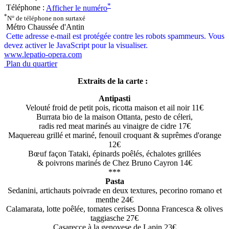
*
Téléphone :
Afficher le numéro
*
N° de téléphone non surtaxé
Métro Chaussée d'Antin
Cette adresse e-mail est protégée contre les robots spammeurs. Vous
devez activer le JavaScript pour la visualiser.
www.lepatio-opera.com
Plan du quartier
Extraits de la carte :
Antipasti
Velouté froid de petit pois, ricotta maison et ail noir 11€
Burrata bio de la maison Ottanta, pesto de céleri,
radis red meat marinés au vinaigre de cidre 17€
Maquereau grillé et mariné, fenouil croquant & suprêmes d'orange
12€
Bœuf façon Tataki, épinards poêlés, échalotes grillées
& poivrons marinés de Chez Bruno Cayron 14€
***
Pasta
Sedanini, artichauts poivrade en deux textures, pecorino romano et
menthe 24€
Calamarata, lotte poêlée, tomates cerises Donna Francesca & olives
taggiasche 27€
Casarecce à la genovese de Lapin 23€