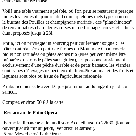
cette chaleureuse maison.
Voilà une table vraiment agréable, où l'on peut se restaurer à presque
toutes les heures du jour ou de la nuit, quelques mets typés comme
la burrata des Pouilles et champignons marinés , des "planchinettes"
de remarquables charcuteries corses ou de fromages corses et italiens
étant proposés jusqu’à 23h.
Enfin, ici on privilégie un sourcing particulièrement soigné : les
pâtes sont réalisées à partir de farines du Moulin de Chantemerle,
bio et non raffinées ou pâtes sèches bio (elles peuvent même être
préparées à partir de pâtes sans gluten), les poissons proviennent
exclusivement d'une pêche durable et de petits bateaux, les viandes
sont issues d'élevages respectueux du bien-être animal et les fruits et
légumes sont bios ou issus de l'agriculture raisonnée
Ambiance musicale avec DJ jusqu'à minuit au lounge du jeudi au
samedi.
Comptez environ 50 € à la carte.
Restaurant le Patio Opéra
Fermé le dimanche et le lundi soir. Accueil jusqu'à 22h30. (lounge
ouvert jusqu'à minuit jeudi, vendredi et samedi).
5 rue Meyerbeer à Paris 9ème