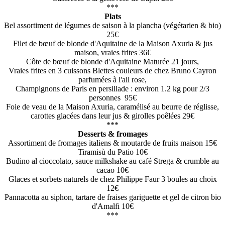
***
Plats
Bel assortiment de légumes de saison à la plancha (végétarien & bio)
25€
Filet de bœuf de blonde d'Aquitaine de la Maison Axuria & jus
maison, vraies frites 36€
Côte de bœuf de blonde d'Aquitaine Maturée 21 jours,
Vraies frites en 3 cuissons Blettes couleurs de chez Bruno Cayron
parfumées à l'ail rose,
Champignons de Paris en persillade : environ 1.2 kg pour 2/3
personnes 95€
Foie de veau de la Maison Axuria, caramélisé au beurre de réglisse,
carottes glacées dans leur jus & girolles poêlées 29€
***
Desserts & fromages
Assortiment de fromages italiens & moutarde de fruits maison 15€
Tiramisù du Patio 10€
Budino al cioccolato, sauce milkshake au café Strega & crumble au
cacao 10€
Glaces et sorbets naturels de chez Philippe Faur 3 boules au choix
12€
Pannacotta au siphon, tartare de fraises gariguette et gel de citron bio
d'Amalfi 10€
***