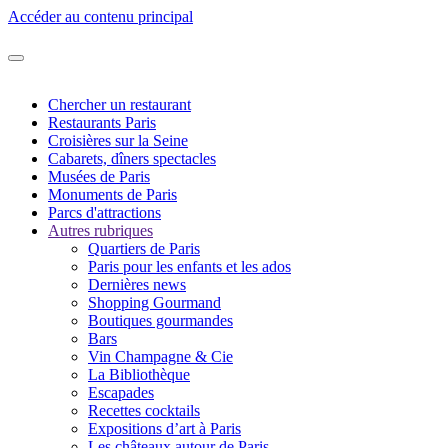
Accéder au contenu principal
Chercher un restaurant
Restaurants Paris
Croisières sur la Seine
Cabarets, dîners spectacles
Musées de Paris
Monuments de Paris
Parcs d'attractions
Autres rubriques
Quartiers de Paris
Paris pour les enfants et les ados
Dernières news
Shopping Gourmand
Boutiques gourmandes
Bars
Vin Champagne & Cie
La Bibliothèque
Escapades
Recettes cocktails
Expositions d’art à Paris
Les châteaux autour de Paris