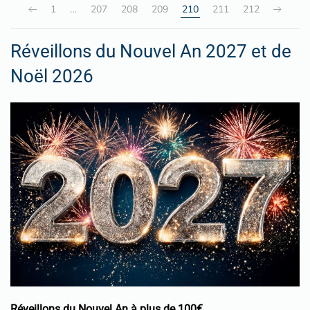
1
…
207
208
209
210
211
212
Réveillons du Nouvel An 2027 et de
Noël 2026
Réveillons du Nouvel An à plus de 100€