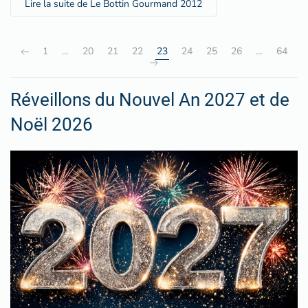
Lire la suite de Le Bottin Gourmand 2012
1
…
20
21
22
23
24
25
26
…
64
Réveillons du Nouvel An 2027 et de
Noël 2026