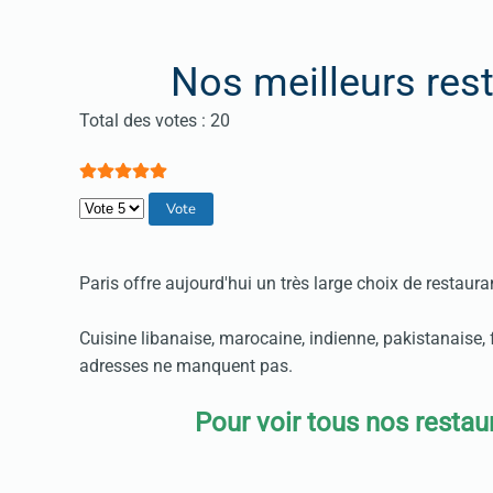
Nos meilleurs rest
Vote utilisateur:
5
/
5
Total des votes : 20
Veuillez voter
Paris offre aujourd'hui un très large choix de restaura
Cuisine libanaise, marocaine, indienne, pakistanaise,
adresses ne manquent pas.
Pour voir tous nos restaur