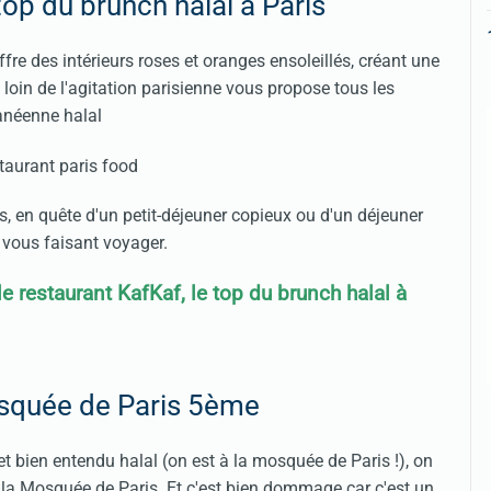
top du brunch halal à Paris
ffre des intérieurs roses et oranges ensoleillés, créant une
oin de l'agitation parisienne vous propose tous les
anéenne halal
 en quête d'un petit-déjeuner copieux ou d'un déjeuner
 vous faisant voyager.
 le restaurant KafKaf, le top du brunch halal à
osquée de Paris 5ème
t bien entendu halal (on est à la mosquée de Paris !), on
la Mosquée de Paris. Et c'est bien dommage car c'est un