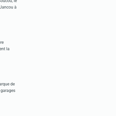
Coucou, le
e Jancou à
re
ent la
marque de
s garages