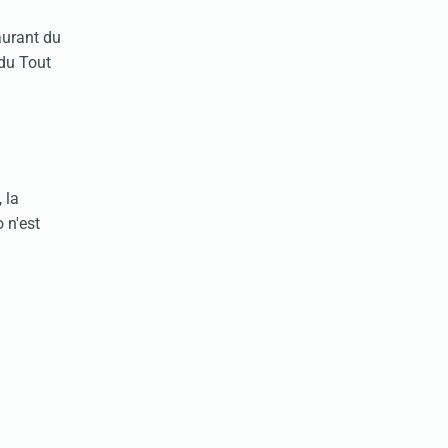
aurant du
 du Tout
 la
 n'est