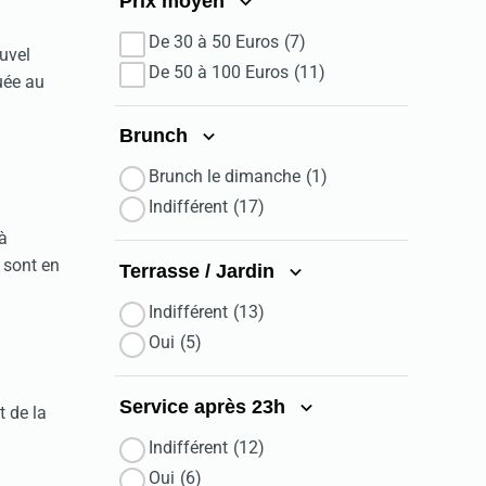
Prix moyen
De 30 à 50 Euros
(7)
uvel
De 50 à 100 Euros
(11)
uée au
Brunch
Brunch le dimanche
(1)
Indifférent
(17)
à
e sont en
Terrasse / Jardin
Indifférent
(13)
Oui
(5)
Service après 23h
t de la
Indifférent
(12)
Oui
(6)