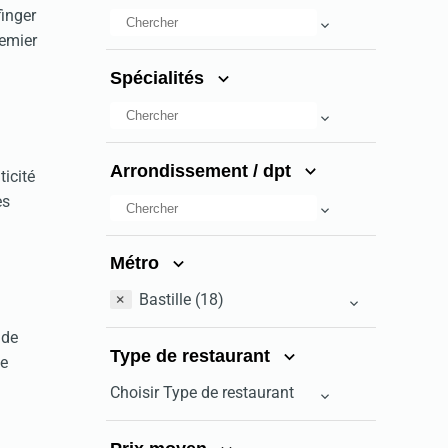
finger
remier
Spécialités
Arrondissement / dpt
icité
ès
Métro
×
Bastille (18)
 de
Type de restaurant
de
Choisir Type de restaurant