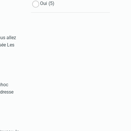
Oui
(5)
us allez
isée Les
 choc
adresse