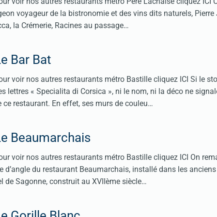
ur voir nos autres restaurants métro Père Lachaise cliquez ICI 
igeon voyageur de la bistronomie et des vins dits naturels, Pierr
occa, la Crémerie, Racines au passage…
e Bar Bat
r voir nos autres restaurants métro Bastille cliquez ICI Si le sto
lettres « Specialita di Corsica », ni le nom, ni la déco ne signal
e ce restaurant. En effet, ses murs de couleu…
Le Beaumarchais
ur voir nos autres restaurants métro Bastille cliquez ICI On re
de d’angle du restaurant Beaumarchais, installé dans les ancien
el de Sagonne, construit au XVIIème siècle…
e Gorille Blanc