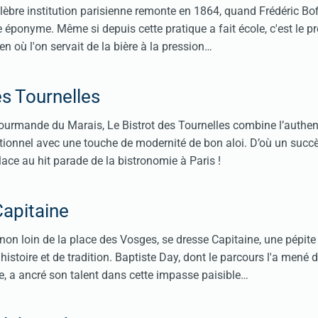
célèbre institution parisienne remonte en 1864, quand Frédéric Bo
e éponyme. Même si depuis cette pratique a fait école, c'est le p
n où l'on servait de la bière à la pression…
es Tournelles
urmande du Marais, Le Bistrot des Tournelles combine l’authent
itionnel avec une touche de modernité de bon aloi. D’où un succ
lace au hit parade de la bistronomie à Paris !
Capitaine
on loin de la place des Vosges, se dresse Capitaine, une pépite
histoire et de tradition. Baptiste Day, dont le parcours l'a mené 
ge, a ancré son talent dans cette impasse paisible…