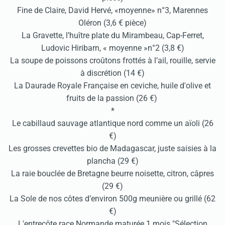
Fine de Claire, David Hervé, «moyenne» n°3, Marennes
Oléron (3,6 € pièce)
La Gravette, l’huître plate du Mirambeau, Cap-Ferret,
Ludovic Hiribarn, « moyenne »n°2 (3,8 €)
La soupe de poissons croûtons frottés à l’ail, rouille, servie
à discrétion (14 €)
La Daurade Royale Française en ceviche, huile d'olive et
fruits de la passion (26 €)
*
Le cabillaud sauvage atlantique nord comme un aïoli (26
€)
Les grosses crevettes bio de Madagascar, juste saisies à la
plancha (29 €)
La raie bouclée de Bretagne beurre noisette, citron, câpres
(29 €)
La Sole de nos côtes d’environ 500g meunière ou grillé (62
€)
L'entrecôte race Normande maturée 1 mois "Sélection