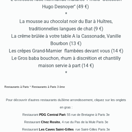
Hugo Desnoyer" (49 €)
*
La mousse au chocolat noir du Bar à Huîtres,
traditionnelles langues de chat (9 €)
La crême brûlée à votre table A la Cassonade, Vanille
Bourbon (13 €)
Les crêpes Grand-Marnier flambées devant vous (14 €)
Le Gros baba bouchon, rhum à discrétion et chantilly
maison servie à part (14 €)
*
Restaurants à Paris
*
Restaurants à Paris 3 ème
Pour découvrir d'autres restaurants du3ème arrondissement, cliquez sur les onglets
en gras :
Restaurant
PDG Central Par
k
55 rue de Bretagne à Paris 3e
Restaurant
Chez Rosito
, 4 rue du Pas de la Mule Paris 3e
Restaurant
Les Caves Saint-Gilles
rue Saint-Gilles Paris 3e