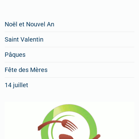
Restaurateurs,
Noël et Nouvel An
faites
Saint Valentin
figurer
vos
Pâques
menus
Fête des Mères
spéciaux
14 juillet
dans
nos
rubriques
Spéciales
Fêtes