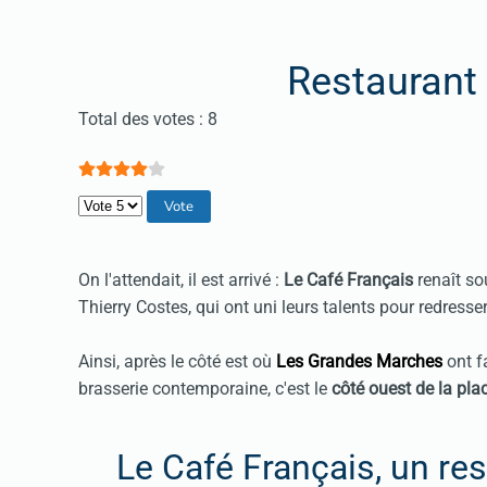
Restaurant
Vote utilisateur:
4
/
5
Total des votes : 8
Veuillez voter
On l'attendait, il est arrivé :
Le Café Français
renaît so
Thierry Costes, qui ont uni leurs talents pour redress
Ainsi, après le côté est où
Les Grandes Marches
ont f
brasserie contemporaine, c'est le
côté ouest de la plac
Le Café Français, un res