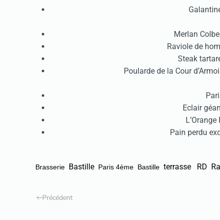
Galantin
Merlan Colber
Raviole de hom
Steak tartar
Poularde de la Cour d’Armois
Pari
Eclair géa
L’Orange P
Pain perdu exq
Bastille
terrasse RD
Ra
Brasserie
Paris 4ème
Bastille
Précédent