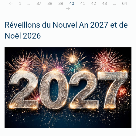
1
…
37
38
39
40
41
42
43
…
64
Réveillons du Nouvel An 2027 et de
Noël 2026