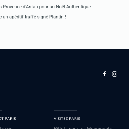
 Provence d'Antan pour un Noël Authentique
 un apéritif truffé signé Plantin !
OT PARIS
VISITEZ PARIS
ts par
Billets pour les Monuments