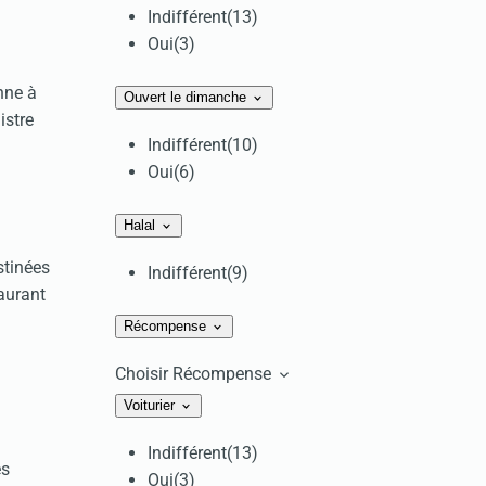
Indifférent
(13)
Oui
(3)
nne à
Ouvert le dimanche
istre
Indifférent
(10)
Oui
(6)
Halal
stinées
Indifférent
(9)
taurant
Récompense
Choisir Récompense
Voiturier
Indifférent
(13)
es
Oui
(3)