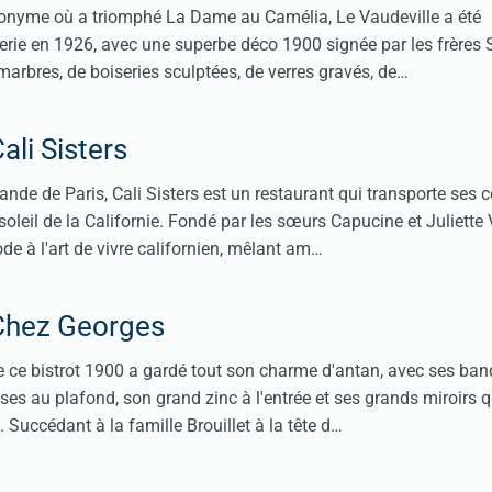
ponyme où a triomphé La Dame au Camélia, Le Vaudeville a été
rie en 1926, avec une superbe déco 1900 signée par les frères S
 marbres, de boiseries sculptées, de verres gravés, de…
ali Sisters
nde de Paris, Cali Sisters est un restaurant qui transporte ses 
soleil de la Californie. Fondé par les sœurs Capucine et Juliette
de à l'art de vivre californien, mêlant am…
Chez Georges
e ce bistrot 1900 a gardé tout son charme d'antan, avec ses ban
ises au plafond, son grand zinc à l'entrée et ses grands miroirs q
ni. Succédant à la famille Brouillet à la tête d…