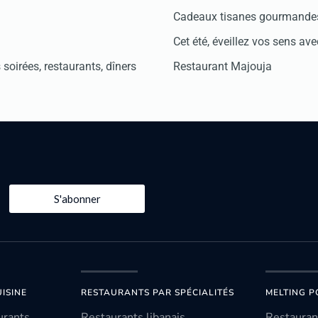
Cadeaux tisanes gourmandes
Cet été, éveillez vos sens avec
soirées, restaurants, dîners
Restaurant Majouja
S'abonner
ISINE
RESTAURANTS PAR SPÉCIALITÉS
MELTING P
urants
Restaurants libanais
Restauran