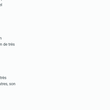
el
n
n de très
très
tres, son