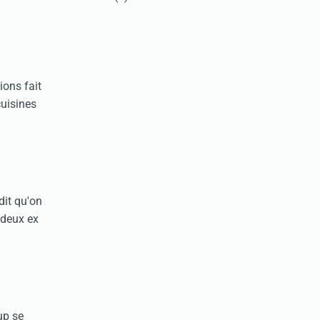
ions fait
cuisines
dit qu'on
 deux ex
up se