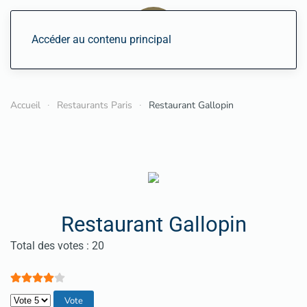
Accéder au contenu principal
Accueil
Restaurants Paris
Restaurant Gallopin
Restaurant Gallopin
Vote utilisateur:
4
/
5
Total des votes : 20
Veuillez voter