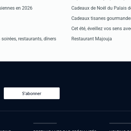
isiennes en 2026
Cadeaux de Noël du Palais 
Cadeaux tisanes gourmandes
Cet été, éveillez vos sens avec
soirées, restaurants, dîners
Restaurant Majouja
S'abonner