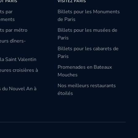
OT PARIS
VISITEZ PARIS
ts par
Billets pour les Monuments
ements
de Paris
ts par métro
Billets pour les musées de
Paris
eurs dîners-
Billets pour les cabarets de
Paris
la Saint Valentin
Promenades en Bateaux
ures croisières à
Mouches
Nos meilleurs restaurants
s du Nouvel An à
étoilés