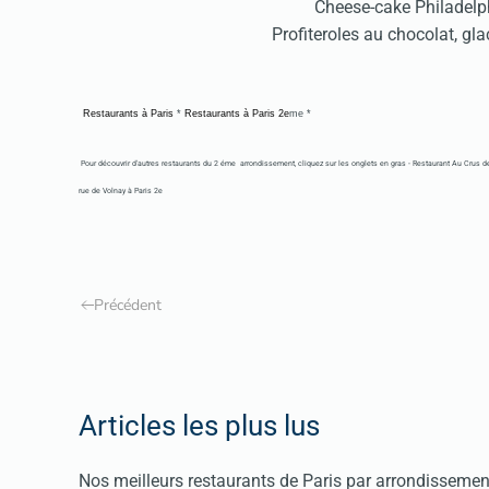
Cheese-cake Philadelp
Profiteroles au chocolat, gla
Restaurants à Paris
*
Restaurants à Paris 2e
me *
Pour découvrir d'autres restaurants du 2 éme arrondissement, cliquez sur les onglets en gras - Restaurant
Au Crus d
rue de Volnay à Paris 2e
Précédent
Articles les plus lus
Nos meilleurs restaurants de Paris par arrondissemen