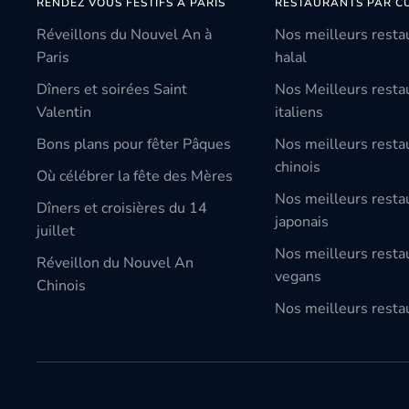
RENDEZ VOUS FESTIFS À PARIS
RESTAURANTS PAR CU
Réveillons du Nouvel An à
Nos meilleurs resta
Paris
halal
Dîners et soirées Saint
Nos Meilleurs resta
Valentin
italiens
Bons plans pour fêter Pâques
Nos meilleurs resta
chinois
Où célébrer la fête des Mères
Nos meilleurs resta
Dîners et croisières du 14
japonais
juillet
Nos meilleurs resta
Réveillon du Nouvel An
vegans
Chinois
Nos meilleurs restau