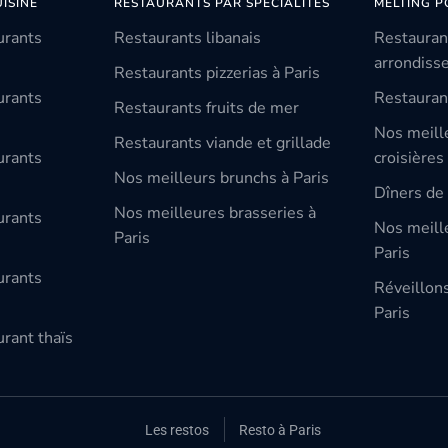
ISINE
RESTAURANTS PAR SPÉCIALITÉS
MELTING P
urants
Restaurants libanais
Restauran
arrondiss
Restaurants pizzerias à Paris
urants
Restauran
Restaurants fruits de mer
Nos meill
Restaurants viande et grillade
urants
croisières
Nos meilleurs brunchs à Paris
Dîners de 
Nos meilleures brasseries à
urants
Nos meille
Paris
Paris
urants
Réveillon
Paris
rant thaïs
Les restos
Resto à Paris