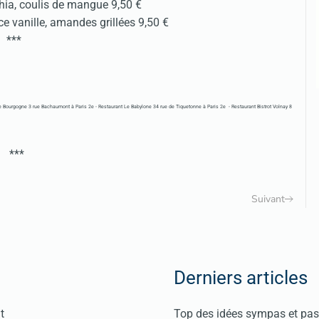
hia, coulis de mangue 9,50 €
ce vanille, amandes grillées 9,50 €
***
e Bourgogne
3 rue Bachaumont à Paris 2e - Restaurant
Le Babylone
34 rue de Tiquetonne à Paris 2e - Restaurant
Bistrot Volnay
8
***
Suivant
Derniers articles
t
Top des idées sympas et pas 