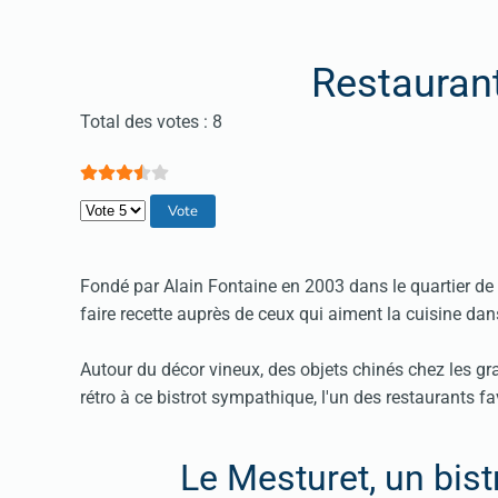
Restauran
Vote utilisateur:
3.5
/
5
Total des votes : 8
Veuillez voter
Fondé par Alain Fontaine en 2003 dans le quartier de
faire recette auprès de ceux qui aiment la cuisine dans
Autour du décor vineux, des objets chinés chez les g
rétro à ce bistrot sympathique, l'un des restaurants 
Le Mesturet, un bist