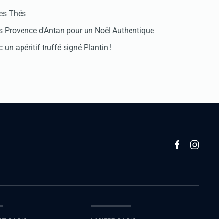
des Thés
 Provence d'Antan pour un Noël Authentique
 un apéritif truffé signé Plantin !