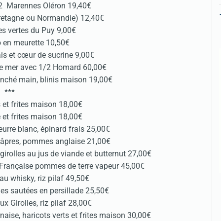
n°2 Marennes Oléron 19,40€
Bretagne ou Normandie) 12,40€
les vertes du Puy 9,00€
o en meurette 10,50€
ais et cœur de sucrine 9,00€
 de mer avec 1/2 Homard 60,00€
ché main, blinis maison 19,00€
***
 et frites maison 18,00€
 et frites maison 18,00€
urre blanc, épinard frais 25,00€
 câpres, pommes anglaise 21,00€
 girolles au jus de viande et butternut 27,00€
e Française pommes de terre vapeur 45,00€
u whisky, riz pilaf 49,50€
es sautées en persillade 25,50€
x Girolles, riz pilaf 28,00€
aise, haricots verts et frites maison 30,00€