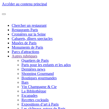
Accéder au contenu principal
Chercher un restaurant
Restaurants Paris
Croisières sur la Seine
Cabarets, dîners spectacles
Musées de Paris
Monuments de Paris
Parcs d'attractions
Autres rubriques
Quartiers de Paris
Paris pour les enfants et les ados
Dernières news
Shopping Gourmand
Boutiques gourmandes
Bars
Vin Champagne & Cie
La Bibliothèque
Escapades
Recettes cocktails
Expositions d’art à Paris
Les châteaux autour de Paris