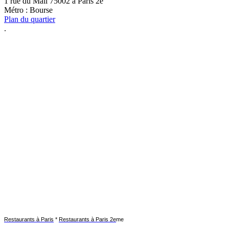
1 rue du Mail 75002 à Paris 2e
Métro : Bourse
Plan du quartier
.
Restaurants à Paris
*
Restaurants à Paris 2e
me