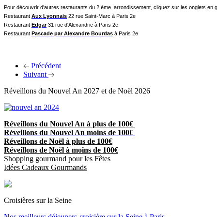
Pour découvrir d'autres restaurants du 2 éme arrondissement, cliquez sur les onglets en g
Restaurant
Aux Lyonnais
22 rue Saint-Marc à Paris 2e
Restaurant
Edgar
31 rue d'Alexandrie à Paris 2e
Restaurant
Pascade par Alexandre Bourdas
à Paris 2e
Précédent
Suivant
Réveillons du Nouvel An 2027 et de Noël 2026
Réveillons du Nouvel An à plus de 100€
Réveillons du Nouvel An moins de 100€
Réveillons de Noël à plus de 100€
Réveillons de Noël à moins de 100€
Shopping gourmand pour les Fêtes
Idées Cadeaux Gourmands
Croisières sur la Seine
Nos meilleurs déjeuners-croisière sur la Seine à Paris