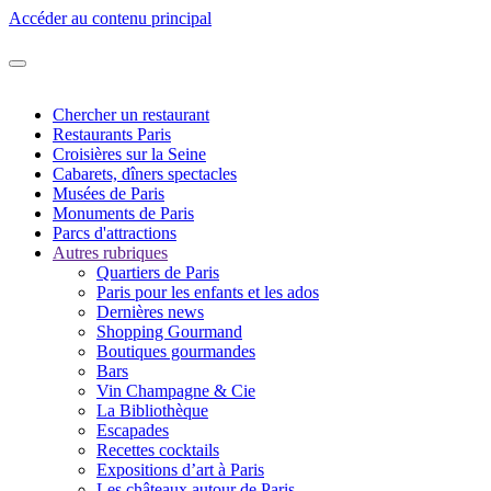
Accéder au contenu principal
Chercher un restaurant
Restaurants Paris
Croisières sur la Seine
Cabarets, dîners spectacles
Musées de Paris
Monuments de Paris
Parcs d'attractions
Autres rubriques
Quartiers de Paris
Paris pour les enfants et les ados
Dernières news
Shopping Gourmand
Boutiques gourmandes
Bars
Vin Champagne & Cie
La Bibliothèque
Escapades
Recettes cocktails
Expositions d’art à Paris
Les châteaux autour de Paris