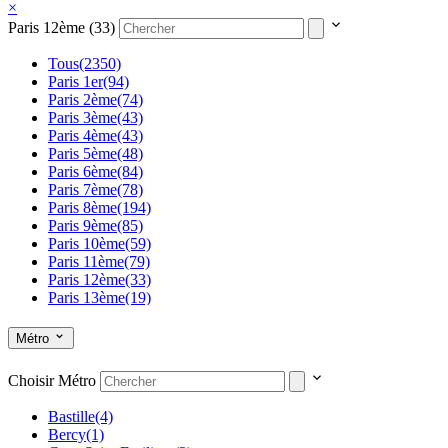
×
Paris 12ème (33)
Tous
(2350)
Paris 1er
(94)
Paris 2ème
(74)
Paris 3ème
(43)
Paris 4ème
(43)
Paris 5ème
(48)
Paris 6ème
(84)
Paris 7ème
(78)
Paris 8ème
(194)
Paris 9ème
(85)
Paris 10ème
(59)
Paris 11ème
(79)
Paris 12ème
(33)
Paris 13ème
(19)
Paris 14ème
(31)
Paris 15ème
(43)
Métro
Paris 16ème
(82)
Paris 17ème
(93)
Choisir Métro
Paris 18ème
(39)
Paris 19ème
(14)
Bastille
(4)
Paris 20ème
(19)
Bercy
(1)
Autour de Paris
(4)