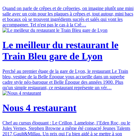
Quand on parle de crêpes et de crêperies, on imagine plutôt une mini
salle avec un coin pour les plaques à crêpes et, tout autour, mini bacs
et bocaux où se trouvent ingrédients sucrés et salés qui vont les
accompagner. Tel n'est pas le cas à la Crê…
Le meilleur du restaurant le
Train Bleu gare de Lyon
Perché au premier étage de la gare de Lyon, le restaurant Le Train
bleu, vestige de la Belle Époque vous accueille dans un superbe
cadre style néo-baroque et Belle Époque des années 1900. Plus
qu'un simple restaurant, ce restaurant représente un vér…
Nous 4 restaurant
Chef au cursus éloquant : Le Crillon, Lameloise, l’Eden Roc, ou le
Jules Vernes, Stephen Browne a même été consacré Jeunes Talents
2017 Gault&Millau. Un prix qui l’a bien aidé à se mettre à son