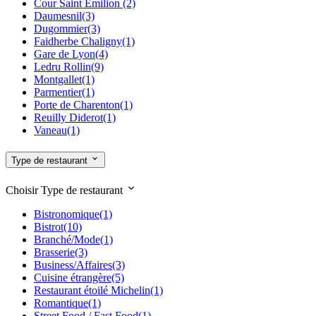
Cour Saint Emilion
(2)
77 Seine et Marne
(1)
Daumesnil
(3)
91 Essonne
(1)
Dugommier
(3)
92 Hauts de Seine
(34)
Faidherbe Chaligny
(1)
93 Seine Saint Denis
(3)
Gare de Lyon
(4)
94 Val de Marne
(4)
Ledru Rollin
(9)
Montgallet
(1)
Parmentier
(1)
Porte de Charenton
(1)
Reuilly Diderot
(1)
Vaneau
(1)
Type de restaurant
Choisir Type de restaurant
Bistronomique
(1)
Bistrot
(10)
Branché/Mode
(1)
Brasserie
(3)
Business/Affaires
(3)
Cuisine étrangère
(5)
Restaurant étoilé Michelin
(1)
Romantique
(1)
Street Food / Fast Food
(1)