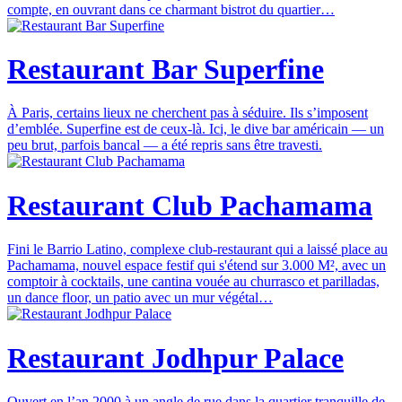
compte, en ouvrant dans ce charmant bistrot du quartier…
Restaurant Bar Superfine
À Paris, certains lieux ne cherchent pas à séduire. Ils s’imposent
d’emblée. Superfine est de ceux-là. Ici, le dive bar américain — un
peu brut, parfois bancal — a été repris sans être travesti.
Restaurant Club Pachamama
Fini le Barrio Latino, complexe club-restaurant qui a laissé place au
Pachamama, nouvel espace festif qui s'étend sur 3.000 M², avec un
comptoir à cocktails, une cantina vouée au churrasco et parilladas,
un dance floor, un patio avec un mur végétal…
Restaurant Jodhpur Palace
Ouvert en l’an 2000 à un angle de rue dans la quartier tranquille de