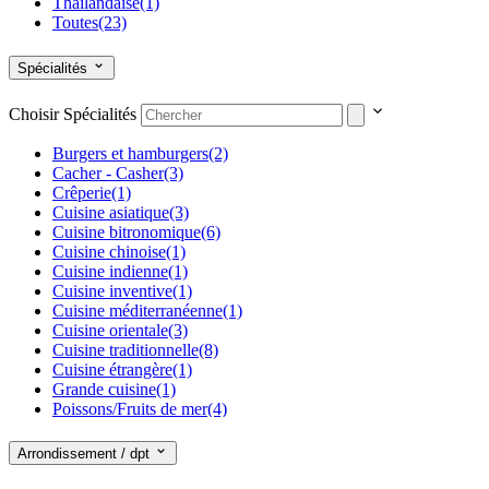
Thaïlandaise
(1)
Toutes
(23)
Spécialités
Choisir Spécialités
Burgers et hamburgers
(2)
Cacher - Casher
(3)
Crêperie
(1)
Cuisine asiatique
(3)
Cuisine bitronomique
(6)
Cuisine chinoise
(1)
Cuisine indienne
(1)
Cuisine inventive
(1)
Cuisine méditerranéenne
(1)
Cuisine orientale
(3)
Cuisine traditionnelle
(8)
Cuisine étrangère
(1)
Grande cuisine
(1)
Poissons/Fruits de mer
(4)
Spécialités régionales
(1)
Viande/Grillade
(2)
Arrondissement / dpt
World/Fusion food
(2)