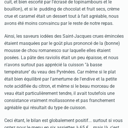
cuit, et bien escorté par l'écrasé de topinambours et le
bouillon), et si le pudding de chocolat et fruit secs, crème
crue et caramel était un dessert tout à fait agréable, nous
avons été moins convaincu par le reste de notre repas.
Ainsi, les saveurs iodées des Saint-Jacques crues émincées
étaient masquées par le goût plus prononcé de la (bonne)
mousse de chou romanesco sur laquelle elles étaient
posées. La pâte des raviolis était un peu épaisse, et nous
n'avons surtout pas apprécié la cuisson "à basse
température" du veau des Pyrénées. Car même si le plat
était bien équilibré par l'amertume de l'endive et la petite
note acidifiée du citron, et même si le beau morceau de
veau était particulièrement tendre, il avait toutefois une
consistance vraiment mollassonne et pas franchement
agréable qui résultait du type de cuisson.
Ceci étant, le bilan est globalement positif... surtout si vous
optez pour le menu en six assiettes à 65 €... mais là, c'est