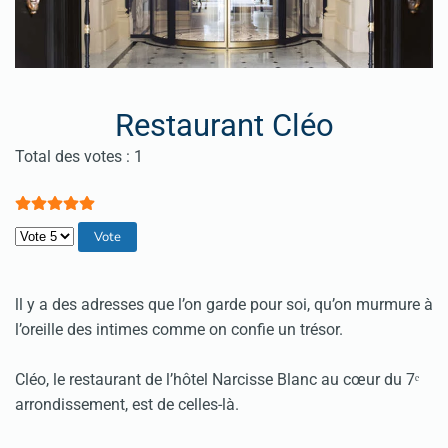
Restaurant Cléo
Vote utilisateur:
5
/
5
Total des votes : 1
Veuillez voter
ll y a des adresses que l’on garde pour soi, qu’on murmure à
l’oreille des intimes comme on confie un trésor.
Cléo, le restaurant de l’hôtel Narcisse Blanc au cœur du 7ᵉ
arrondissement, est de celles-là.