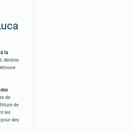
 Luca
à la
t, décline
retrouve
c
des
ure de
riture de
nt les
 pour des