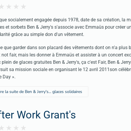
ue socialement engagée depuis 1978, date de sa création, la 
es et sorbets Ben & Jerry's s'associe avec Emmaüs pour créer u
darité grâce au simple don d'un vêtement.
e que garder dans son placard des vêtements dont on n'a plus b
t not fair, mais les donner à Emmaüs et assister à un concert ex
 plein de glaces gratuites Ben & Jerry's, ça c'est Fair, Ben & Jerry
suit sa mission sociale en organisant le 12 avril 2011son célèbr
 Day ».
ire la suite de Ben & Jerry's... glaces solidaires
fter Work Grant's