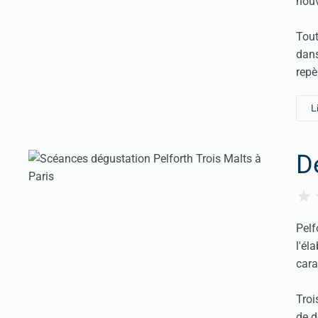
nou
Tout
dans
repè
L
D
Pelf
l'él
cara
Troi
de d