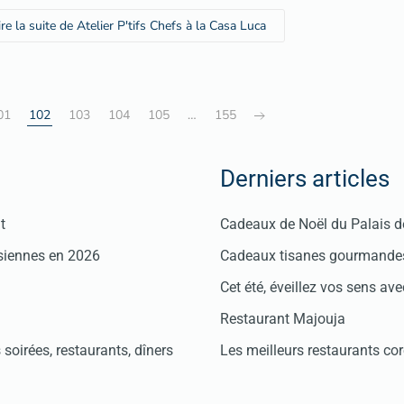
ire la suite de Atelier P'tifs Chefs à la Casa Luca
01
102
103
104
105
…
155
Derniers articles
t
Cadeaux de Noël du Palais 
isiennes en 2026
Cadeaux tisanes gourmandes
Cet été, éveillez vos sens avec
Restaurant Majouja
soirées, restaurants, dîners
Les meilleurs restaurants co