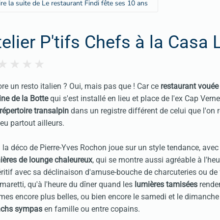
ire la suite de Le restaurant Findi fête ses 10 ans
telier P'tifs Chefs à la Casa
re un resto italien ? Oui, mais pas que ! Car ce
restaurant vouée 
ine de la Botte
qui s'est installé en lieu et place de l'ex Cap Verne
répertoire transalpin
dans un registre différent de celui que l'on 
eu partout ailleurs.
 la déco de Pierre-Yves Rochon joue sur un style tendance, ave
ères de lounge chaleureux
, qui se montre aussi agréable à l'he
éritif avec sa déclinaison d'amuse-bouche de charcuteries ou de f
maretti, qu'à l'heure du dîner quand les
lumières tamisées
rende
es encore plus belles, ou bien encore le samedi et le dimanche
nchs sympas
en famille ou entre copains.