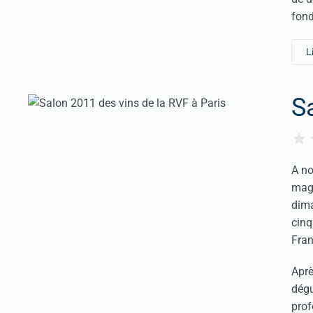
fond
L
S
A no
maga
dima
cinq
Fran
Aprè
dégu
prof