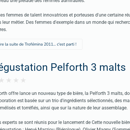
veau une pléiade des femmes admirables.
es femmes de talent innovatrices et porteuses d'une certaine ré
 leur métier. Des femmes d'exemple dans un monde qui recher
res.
ire la suite de Trofémina 2011... c'est parti !
égustation Pelforth 3 malts
orth offre lance un nouveau type de bière, la Pelforth 3 malts, do
aboration est basée sur un trio d'ingrédients sélectionnés, des ma
mélisés et torréfiés, ainsi que sur la nature de leur assemblage.
s experts se sont réunis pour le lancement de Cette nouvelle biè
égustation : Hervé Marziou (Biérologue), Olivier Magny (Sommeli