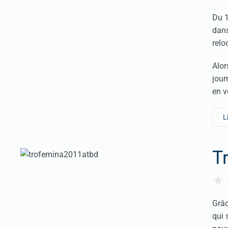
Du 1
dans
relo
Alor
jour
en v
L
Tr
Grâc
qui 