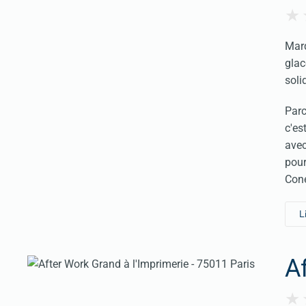
Marq
glac
soli
Parc
c'es
avec
pour
Cone
L
A