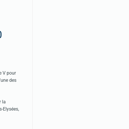
0
e V pour
 l'une des
 la
s-Elysées,