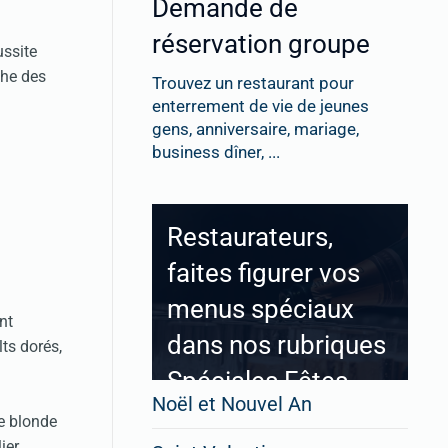
Demande de
réservation groupe
ussite
che des
Trouvez un restaurant pour
enterrement de vie de jeunes
gens, anniversaire, mariage,
business dîner, ...
Restaurateurs,
faites figurer vos
menus spéciaux
nt
dans nos rubriques
lts dorés,
Spéciales Fêtes
Noël et Nouvel An
re blonde
er,