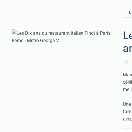
L
L
a
Mard
célé
meil
Une 
fami
avec