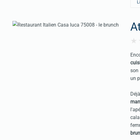
L
A
Enco
cuis
son
un p
Déjà
mani
l'ap
cala
femm
bru