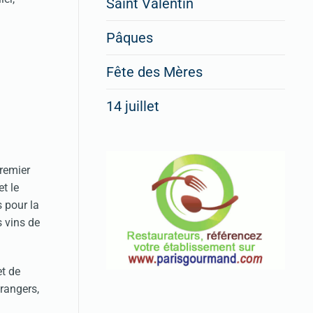
Saint Valentin
Pour enregistrer votre
Pâques
restaurant
Cliquez ici
Fête des Mères
1
14 juillet
premier
t le
 pour la
 vins de
et de
trangers,