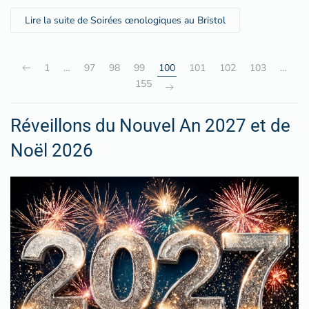
Lire la suite de Soirées œnologiques au Bristol
1
…
97
98
99
100
101
102
103
…
155
Réveillons du Nouvel An 2027 et de
Noël 2026