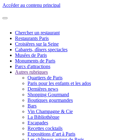
Accéder au contenu principal
Chercher un restaurant
Restaurants Paris
Croisières sur la Seine
Cabarets, dîners spectacles
Musées de Paris
Monuments de Paris
Parcs d'attractions
Autres rubriques
Quartiers de Paris
Paris pour les enfants et les ados
Dernières news
Shopping Gourmand
Boutiques gourmandes
Bars
Vin Champagne & Cie
La Bibliothèque
Escapades
Recettes cocktails
Expositions d’art à Paris
Les châteaux autour de Paris