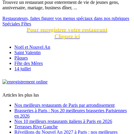
Trouvez un restaurant pour enterrement de vie de jeunes gens,
anniversaire, mariage, business dîner, ...
Restaurateurs, faites figurer vos menus spéciaux dans nos rubriques
Spéciales Fêtes
Pour enregistrer votre restaurant
Cliquez ici
Noël et Nouvel An
Saint Valentin
Pâques
Fête des Mères
14 juillet
Articles les plus lus
Nos meilleurs restaurants de Paris par arrondissement
Brasseries à Paris : Nos 20 meilleures brasseries Parisiennes
en 2026
Nos 10 meilleurs restaurants italiens à Paris en 2026
Terrasses Rive Gauche
Réveillons du Nouvel An 2027 à Paris : nos meilleures