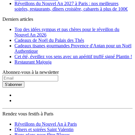
Réveillons du Nouvel An 2027 à Paris : nos meilleures
soirées, restaurants, dîners croisière, cabarets à plus de 100€
Derniers articles
Top des idées sympas et pas chères pour le réveillon du
Nouvel An 2026
Cadeaux de Noël du Palais des Thés
Cadeaux tisanes gourmandes Provence d'Antan pour un Noël
Authentique
Cet été, éveillez vos sens avec un apéritif truffé signé Plantin !
Restaurant Majouja
Abonnez-vous à la newsletter
S'abonner
Rendez vous festifs à Paris
Réveillons du Nouvel An à Paris
Dîners et soirées Saint Valentin
Bons plans pour fêter Pâques