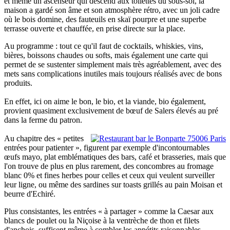
et même un ascenseur qui descend aux toilettes du sous-sol, la
maison a gardé son âme et son atmosphère rétro, avec un joli cadre
où le bois domine, des fauteuils en skaï pourpre et une superbe
terrasse ouverte et chauffée, en prise directe sur la place.
Au programme : tout ce qu'il faut de cocktails, whiskies, vins,
bières, boissons chaudes ou softs, mais également une carte qui
permet de se sustenter simplement mais très agréablement, avec des
mets sans complications inutiles mais toujours réalisés avec de bons
produits.
En effet, ici on aime le bon, le bio, et la viande, bio également,
provient quasiment exclusivement de bœuf de Salers élevés au pré
dans la ferme du patron.
Au chapitre des « petites
entrées pour patienter », figurent par exemple d'incontournables
œufs mayo, plat emblématiques des bars, café et brasseries, mais que
l'on trouve de plus en plus rarement, des concombres au fromage
blanc 0% et fines herbes pour celles et ceux qui veulent surveiller
leur ligne, ou même des sardines sur toasts grillés au pain Moisan et
beurre d'Echiré.
Plus consistantes, les entrées « à partager » comme la Caesar aux
blancs de poulet ou la Niçoise à la ventrèche de thon et filets
d'anchois, suffisent même à combler les appétits raisonnables.