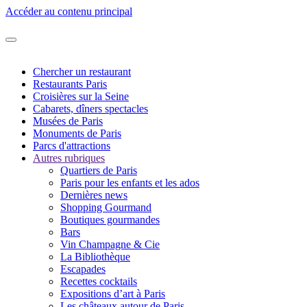
Accéder au contenu principal
Chercher un restaurant
Restaurants Paris
Croisières sur la Seine
Cabarets, dîners spectacles
Musées de Paris
Monuments de Paris
Parcs d'attractions
Autres rubriques
Quartiers de Paris
Paris pour les enfants et les ados
Dernières news
Shopping Gourmand
Boutiques gourmandes
Bars
Vin Champagne & Cie
La Bibliothèque
Escapades
Recettes cocktails
Expositions d’art à Paris
Les châteaux autour de Paris