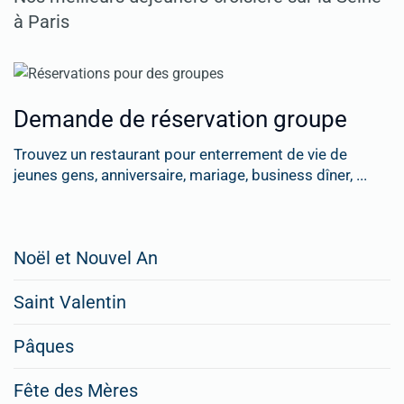
à Paris
Demande de réservation groupe
Trouvez un restaurant pour enterrement de vie de
jeunes gens, anniversaire, mariage, business dîner, ...
Restaurateurs,
Noël et Nouvel An
faites
Saint Valentin
figurer
vos
Pâques
menus
Fête des Mères