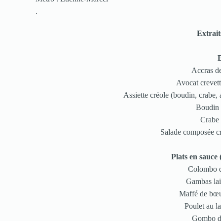
.
Extrait
Accras d
Avocat crevet
Assiette créole (boudin, crabe,
Boudin 
Crabe 
Salade composée c
Plats en sauce
Colombo d
Gambas lai
Maffé de bœu
Poulet au l
Gombo d