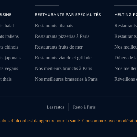
ISINE
RESTAURANTS PAR SPÉCIALITÉS
MELTING P
ts halal
Restaurants libanais
Restaurants
s italiens
Restaurants pizzerias à Paris
Restaurants
ts chinois
Restaurants fruits de mer
Nos meilleu
ts japonais
Restaurants viande et grillade
Dîners de l
nts vegans
Nos meilleurs brunchs à Paris
Nos meilleu
t thaïs
Nos meilleures brasseries à Paris
Réveillons 
Les restos
Resto à Paris
’abus d’alcool est dangereux pour la santé. Consommez avec modératio