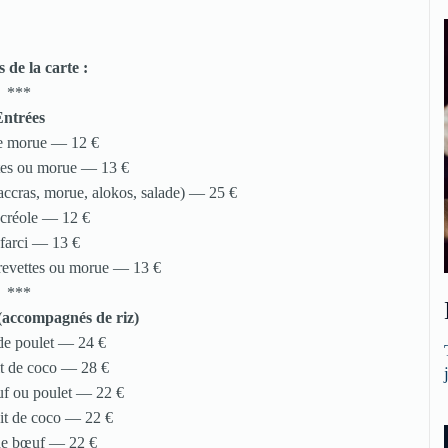
s de la carte :
***
Entrées
e morue — 12 €
tes ou morue — 13 €
 accras, morue, alokos, salade) — 25 €
créole — 12 €
farci — 13 €
revettes ou morue — 13 €
***
 (accompagnés de riz)
e poulet — 24 €
t de coco — 28 €
f ou poulet — 22 €
ait de coco — 22 €
e bœuf — 22 €