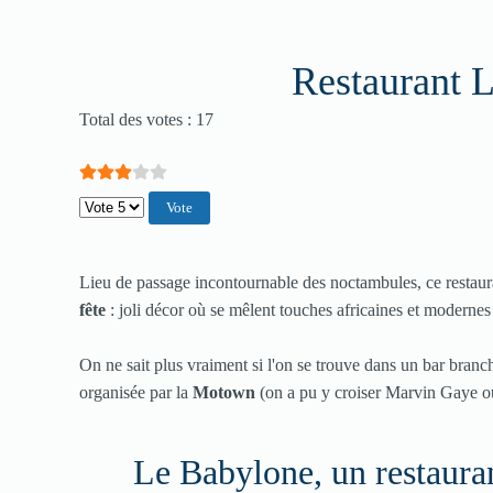
Restaurant 
Vote utilisateur:
3
/
5
Total des votes : 17
Veuillez voter
Lieu de passage incontournable des noctambules, ce restaura
fête
: joli décor où se mêlent touches africaines et modern
On ne sait plus vraiment si l'on se trouve dans un bar bran
organisée par la
Motown
(on a pu y croiser Marvin Gaye ou
Le Babylone, un restauran