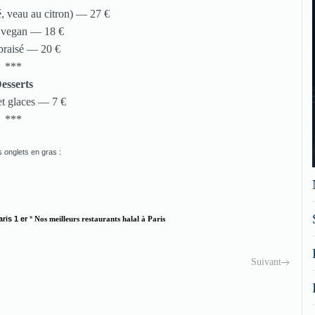
, veau au citron) — 27 €
e vegan — 18 €
braisé — 20 €
***
esserts
et glaces — 7 €
***
 onglets en gras :
ris 1 er
*
Nos meilleurs restaurants halal à Paris
Suivant