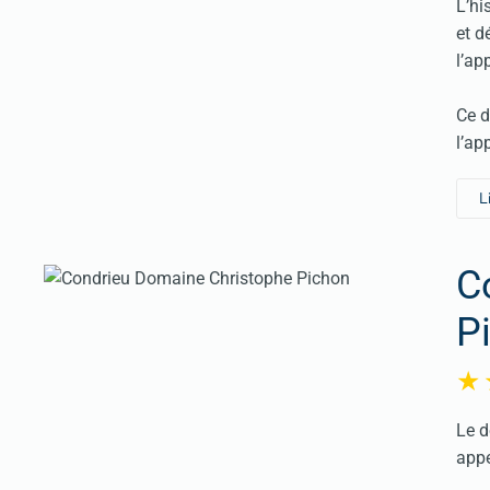
L’hi
et d
l’ap
Ce d
l’ap
L
C
P
Le d
appe