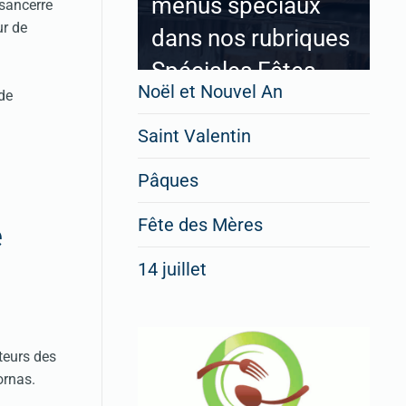
menus spéciaux
 sancerre
ur de
dans nos rubriques
Spéciales Fêtes
Noël et Nouvel An
 de
Saint Valentin
Pour enregistrer votre
Pâques
restaurant
Cliquez ici
Fête des Mères
e
14 juillet
teurs des
ornas.