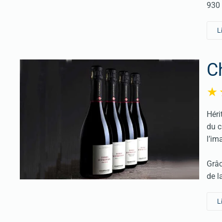
930 
L
C
Héri
du c
l’im
Grâc
de l
L