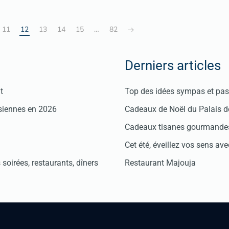
11
12
13
14
15
…
82
Derniers articles
t
Top des idées sympas et pas 
isiennes en 2026
Cadeaux de Noël du Palais 
Cadeaux tisanes gourmandes
Cet été, éveillez vos sens avec
soirées, restaurants, dîners
Restaurant Majouja