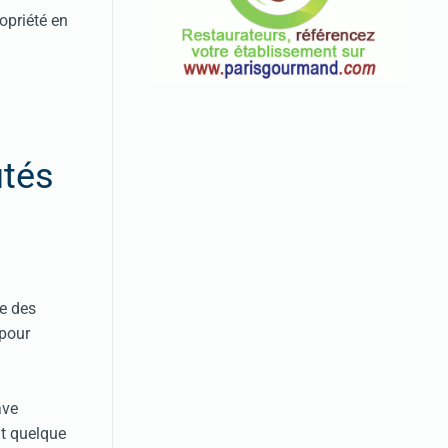
opriété en
utés
ée des
 pour
ave
nt quelque