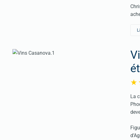
Chri
ache
L
V
é
La c
Phoc
deve
Figu
d’Ag