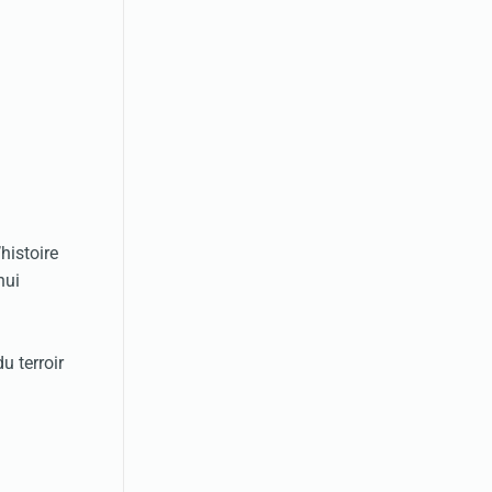
’histoire
hui
u terroir