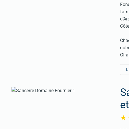
Fond
fami
d’Ar
Côte
Chac
notr
Gira
L
S
et