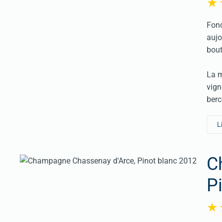
Fond
aujo
bout
La m
vign
berc
L
C
P