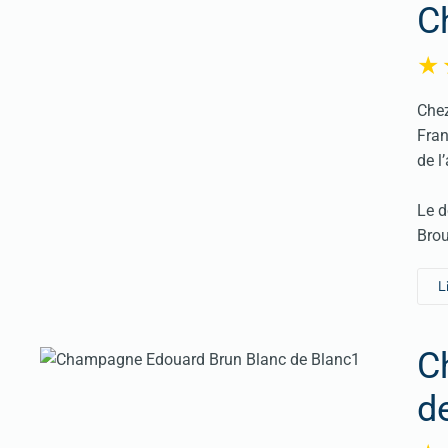
C
Chez
Fran
de l
Le d
Brou
L
C
d