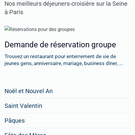
Nos meilleurs déjeuners-croisière sur la Seine
à Paris
Demande de réservation groupe
Trouvez un restaurant pour enterrement de vie de
jeunes gens, anniversaire, mariage, business dîner, ...
Restaurateurs,
Noël et Nouvel An
faites
Saint Valentin
figurer
vos
Pâques
menus