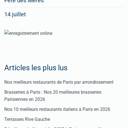
Fête des Mères
spéciaux
14 juillet
dans
nos
rubriques
Spéciales
Fêtes
Articles les plus lus
Pour
Nos meilleurs restaurants de Paris par arrondissement
enregistrer
Brasseries à Paris : Nos 20 meilleures brasseries
votre
Parisiennes en 2026
restaurant
Nos 10 meilleurs restaurants italiens à Paris en 2026
Cliquez
Terrasses Rive Gauche
ici