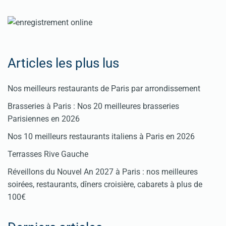
nos
rubriques
Spéciales
Articles les plus lus
Fêtes
Nos meilleurs restaurants de Paris par arrondissement
Pour
Brasseries à Paris : Nos 20 meilleures brasseries
enregistrer
Parisiennes en 2026
votre
Nos 10 meilleurs restaurants italiens à Paris en 2026
restaurant
Terrasses Rive Gauche
Cliquez
Réveillons du Nouvel An 2027 à Paris : nos meilleures
ici
soirées, restaurants, dîners croisière, cabarets à plus de
100€