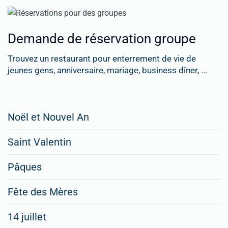
Demande de réservation groupe
Trouvez un restaurant pour enterrement de vie de
jeunes gens, anniversaire, mariage, business dîner, ...
Restaurateurs,
Noël et Nouvel An
faites
Saint Valentin
figurer
vos
Pâques
menus
Fête des Mères
spéciaux
14 juillet
dans