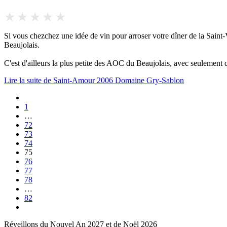
Si vous chezchez une idée de vin pour arroser votre dîner de la Saint-V
Beaujolais.
C'est d'ailleurs la plus petite des AOC du Beaujolais, avec seulement 
Lire la suite de Saint-Amour 2006 Domaine Gry-Sablon
1
…
72
73
74
75
76
77
78
…
82
Réveillons du Nouvel An 2027 et de Noël 2026