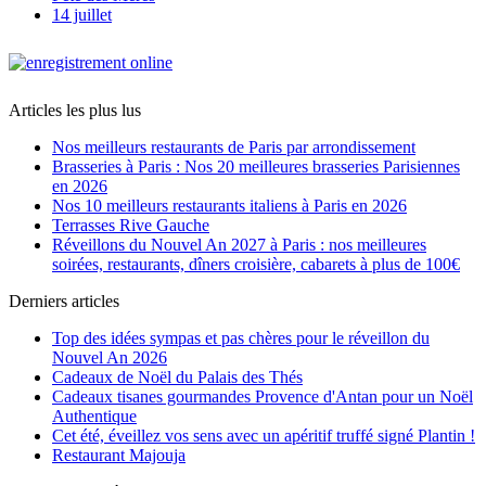
14 juillet
Articles les plus lus
Nos meilleurs restaurants de Paris par arrondissement
Brasseries à Paris : Nos 20 meilleures brasseries Parisiennes
en 2026
Nos 10 meilleurs restaurants italiens à Paris en 2026
Terrasses Rive Gauche
Réveillons du Nouvel An 2027 à Paris : nos meilleures
soirées, restaurants, dîners croisière, cabarets à plus de 100€
Derniers articles
Top des idées sympas et pas chères pour le réveillon du
Nouvel An 2026
Cadeaux de Noël du Palais des Thés
Cadeaux tisanes gourmandes Provence d'Antan pour un Noël
Authentique
Cet été, éveillez vos sens avec un apéritif truffé signé Plantin !
Restaurant Majouja