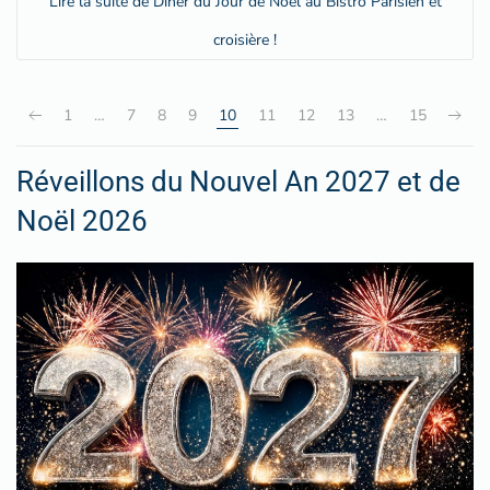
Lire la suite de Dîner du Jour de Noël au Bistro Parisien et
croisière !
1
…
7
8
9
10
11
12
13
…
15
Réveillons du Nouvel An 2027 et de
Noël 2026