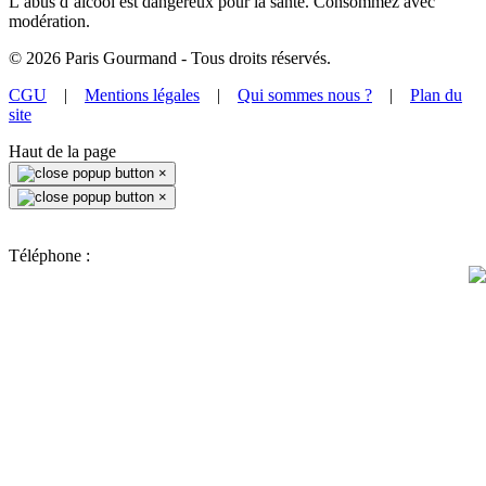
L’abus d’alcool est dangereux pour la santé. Consommez avec
modération.
©
2026
Paris Gourmand - Tous droits réservés.
CGU
|
Mentions légales
|
Qui sommes nous ?
|
Plan du
site
Haut de la page
×
×
Téléphone :