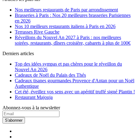
Nos meilleurs restaurants de Paris par arrondissement
Brasseries à Paris : Nos 20 meilleures brasseries Parisiennes
en 2026
Nos 10 meilleurs restaurants italiens à Paris en 2026
Terrasses Rive Gauche
Réveillons du Nouvel An 2027 à Paris : nos meilleures
soirées, restaurants, dîners croisière, cabarets à plus de 100€
Derniers articles
Top des idées sympas et pas chères pour le réveillon du
Nouvel An 2026
Cadeaux de Noël du Palais des Thés
Cadeaux tisanes gourmandes Provence d'Antan pour un Noël
Authentique
Cet été, éveillez vos sens avec un apéritif truffé signé Plantin !
Restaurant Majouja
Abonnez-vous à la newsletter
S'abonner