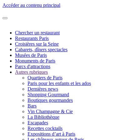
Accéder au contenu principal
Chercher un restaurant
Restaurants Paris
Croisières sur la Seine
Cabarets, dîners spectacles
Musées de Paris
Monuments de Paris
Parcs d'attractions
Autres rubriques
Quartiers de Paris
Paris pour les enfants et les ados
Dernières news
Shopping Gourmand
Boutiques gourmandes
Bars
Vin Champagne & Cie
La Bibliothèque
Escapades
Recettes cocktails
Expositions d’art à Paris
Les châteaux autour de Paris