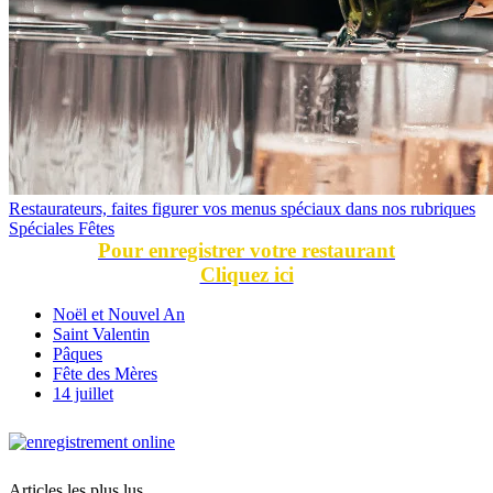
Restaurateurs, faites figurer vos menus spéciaux dans nos rubriques
Spéciales Fêtes
Pour enregistrer votre restaurant
Cliquez ici
Noël et Nouvel An
Saint Valentin
Pâques
Fête des Mères
14 juillet
Articles les plus lus