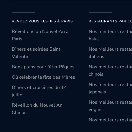
RENDEZ VOUS FESTIFS À PARIS
RESTAURANTS PAR CU
Réveillons du Nouvel An à
Nos meilleurs resta
Paris
halal
Dîners et soirées Saint
Nos Meilleurs resta
Valentin
italiens
Bons plans pour fêter Pâques
Nos meilleurs resta
chinois
Où célébrer la fête des Mères
Nos meilleurs resta
Dîners et croisières du 14
japonais
juillet
Nos meilleurs resta
Réveillon du Nouvel An
vegans
Chinois
Nos meilleurs restau