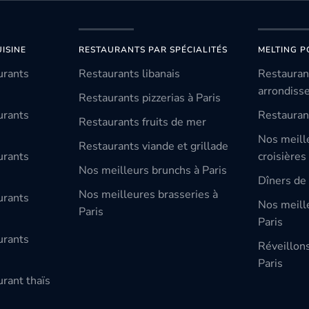
ISINE
RESTAURANTS PAR SPÉCIALITÉS
MELTING P
urants
Restaurants libanais
Restauran
arrondiss
Restaurants pizzerias à Paris
urants
Restauran
Restaurants fruits de mer
Nos meill
Restaurants viande et grillade
urants
croisières
Nos meilleurs brunchs à Paris
Dîners de 
Nos meilleures brasseries à
urants
Nos meille
Paris
Paris
urants
Réveillon
Paris
rant thaïs