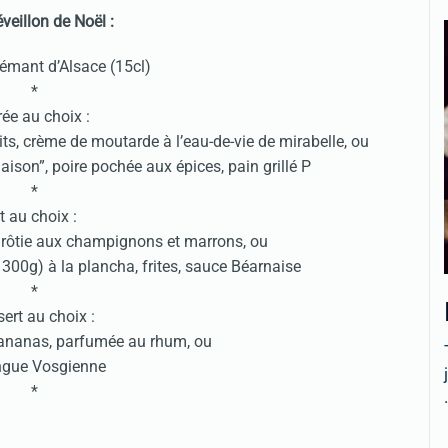
veillon de Noël :
émant d’Alsace (15cl)
*
rée au choix :
s, crème de moutarde à l’eau-de-vie de mirabelle, ou
aison”, poire pochée aux épices, pain grillé P
*
at au choix :
e rôtie aux champignons et marrons, ou
 300g) à la plancha, frites, sauce Béarnaise
*
ert au choix :
ananas, parfumée au rhum, ou
ngue Vosgienne
*
.