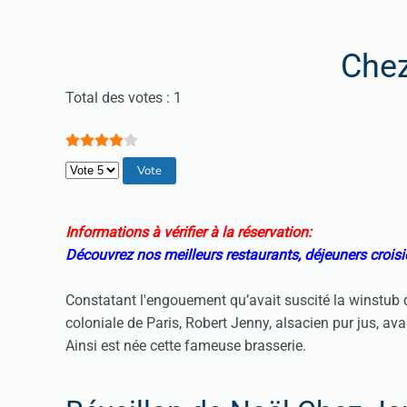
Che
Vote utilisateur:
4
/
5
Total des votes : 1
Veuillez voter
Informations à vérifier à la réservation:
Découvrez nos meilleurs restaurants, déjeuners croisi
Constatant l'engouement qu’avait suscité la winstub q
coloniale de Paris, Robert Jenny, alsacien pur jus, ava
Ainsi est née cette fameuse brasserie.