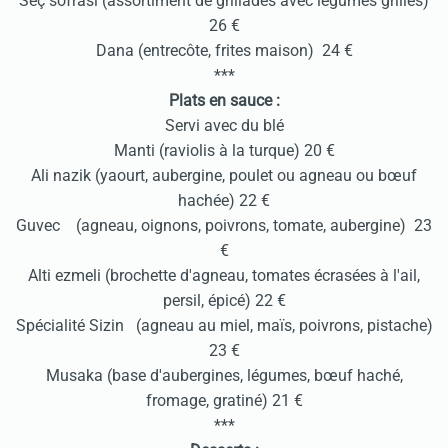
Seç sofrasi (assortiment de grillades avec légumes grillés)
26 €
Dana (entrecôte, frites maison) 24 €
***
Plats en sauce :
Servi avec du blé
Manti (raviolis à la turque) 20 €
Ali nazik (yaourt, aubergine, poulet ou agneau ou bœuf
hachée) 22 €
Guvec (agneau, oignons, poivrons, tomate, aubergine) 23
€
Alti ezmeli (brochette d'agneau, tomates écrasées à l'ail,
persil, épicé) 22 €
Spécialité Sizin (agneau au miel, maïs, poivrons, pistache)
23 €
Musaka (base d'aubergines, légumes, bœuf haché,
fromage, gratiné) 21 €
***