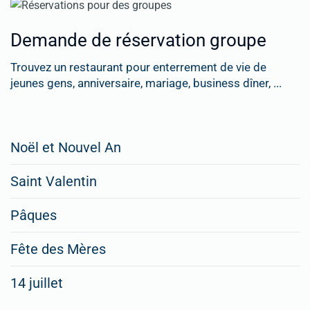
Demande de réservation groupe
Trouvez un restaurant pour enterrement de vie de
jeunes gens, anniversaire, mariage, business dîner, ...
Restaurateurs,
Noël et Nouvel An
faites
Saint Valentin
figurer
vos
Pâques
menus
Fête des Mères
spéciaux
14 juillet
dans