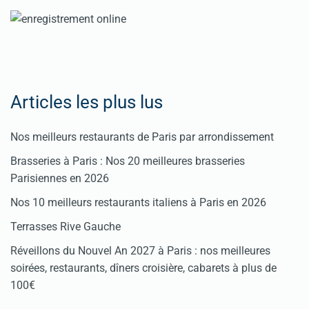
nos
rubriques
Spéciales
Fêtes
Articles les plus lus
Pour
Nos meilleurs restaurants de Paris par arrondissement
enregistrer
Brasseries à Paris : Nos 20 meilleures brasseries
votre
Parisiennes en 2026
restaurant
Nos 10 meilleurs restaurants italiens à Paris en 2026
Cliquez
Terrasses Rive Gauche
ici
Réveillons du Nouvel An 2027 à Paris : nos meilleures
soirées, restaurants, dîners croisière, cabarets à plus de
100€