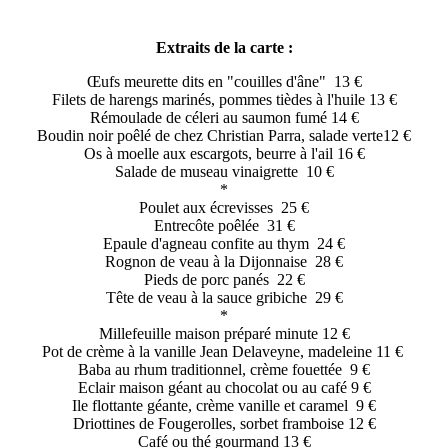
Extraits de la carte :
Œufs meurette dits en "couilles d'âne" 13 €
Filets de harengs marinés, pommes tièdes à l'huile 13 €
Rémoulade de céleri au saumon fumé 14 €
Boudin noir poêlé de chez Christian Parra, salade verte12 €
Os à moelle aux escargots, beurre à l'ail 16 €
Salade de museau vinaigrette 10 €
*
Poulet aux écrevisses 25 €
Entrecôte poêlée 31 €
Epaule d'agneau confite au thym 24 €
Rognon de veau à la Dijonnaise 28 €
Pieds de porc panés 22 €
Tête de veau à la sauce gribiche 29 €
*
Millefeuille maison préparé minute 12 €
Pot de crème à la vanille Jean Delaveyne, madeleine 11 €
Baba au rhum traditionnel, crème fouettée 9 €
Eclair maison géant au chocolat ou au café 9 €
Ile flottante géante, crème vanille et caramel 9 €
Driottines de Fougerolles, sorbet framboise 12 €
Café ou thé gourmand 13 €