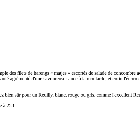
mple des filets de harengs « matjes » escortés de salade de concombre ac
uté agrémenté d'une savoureuse sauce à la moutarde, et enfin l'énorme
tez bien sûr pour un Reuilly, blanc, rouge ou gris, comme l'excellent R
e à 25 €.