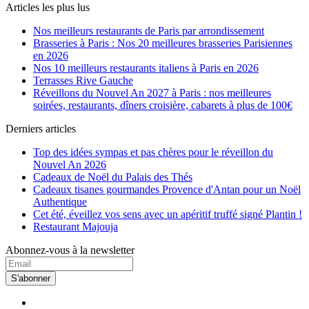
Gare de Lyon
(4)
Articles les plus lus
Gare du Nord
(6)
George V
(29)
Nos meilleurs restaurants de Paris par arrondissement
Glacière
(1)
Brasseries à Paris : Nos 20 meilleures brasseries Parisiennes
Goncourt
(12)
en 2026
Grands Boulevards
(17)
Nos 10 meilleurs restaurants italiens à Paris en 2026
Guy Moquet
(2)
Terrasses Rive Gauche
Havre Caumartin
(5)
Réveillons du Nouvel An 2027 à Paris : nos meilleures
Hôtel de Ville
(6)
soirées, restaurants, dîners croisière, cabarets à plus de 100€
Iena
(9)
Derniers articles
Invalides
(10)
Jacques Bonsergent
(8)
Top des idées sympas et pas chères pour le réveillon du
Jaurès
(1)
Nouvel An 2026
Javel
(2)
Cadeaux de Noël du Palais des Thés
Jourdain
(2)
Cadeaux tisanes gourmandes Provence d'Antan pour un Noël
Jules Joffrin
(6)
Authentique
Jussieu
(3)
Cet été, éveillez vos sens avec un apéritif truffé signé Plantin !
Kléber
(6)
Restaurant Majouja
La Chapelle
(2)
La Fourche
(2)
Abonnez-vous à la newsletter
La Motte-Picquet Grenelle
(8)
La Muette
(6)
La Tour Maubourg
(11)
S'abonner
Lamarck Caulaincourt
(10)
Laumière
(3)