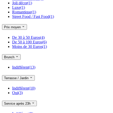
Buttes Chaumont
(1)
Joli décor
(1)
Buzenval
(1)
Luxe
(1)
Cadet
(12)
Romantique
(1)
Cambronne
(2)
Street Food / Fast Food
(1)
Campo Formio
(2)
Cardinal Lemoine
(4)
Prix moyen
Censier Daubenton
(7)
Champ de Mars Tour Eiffel
(5)
Champs-Elysées Clémenceau
(4)
De 30 à 50 Euros
(4)
Charles de Gaulle-Etoile
(26)
De 50 à 100 Euros
(6)
Charles Michels
(3)
Moins de 30 Euros
(1)
Charonne
(8)
Chateau de Vincennes
(2)
Brunch
Chaussée d'Antin La Fayette
(6)
Chemin Vert
(13)
Indifférent
(13)
Chevaleret
(1)
Château d'Eau
(9)
Château Rouge
(1)
Terrasse / Jardin
Châtelet
(5)
Châtelet Les Halles
(13)
Indifférent
(10)
Cité
(1)
Oui
(3)
Cité Universitaire
(1)
Cluny La Sorbonne
(9)
Service après 23h
Colonel Fabien
(2)
Commerce
(3)