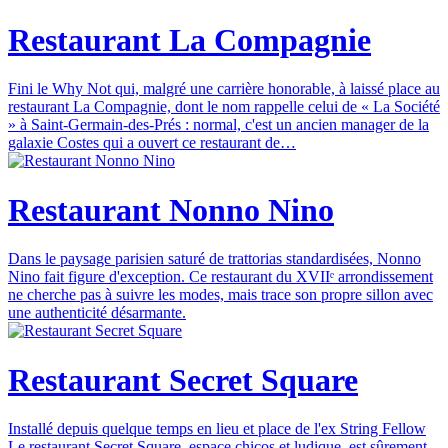
Restaurant La Compagnie
Fini le Why Not qui, malgré une carrière honorable, à laissé place au
restaurant La Compagnie, dont le nom rappelle celui de « La Société
» à Saint-Germain-des-Prés : normal, c'est un ancien manager de la
galaxie Costes qui a ouvert ce restaurant de…
Restaurant Nonno Nino
Dans le paysage parisien saturé de trattorias standardisées, Nonno
Nino fait figure d'exception. Ce restaurant du XVIIᵉ arrondissement
ne cherche pas à suivre les modes, mais trace son propre sillon avec
une authenticité désarmante.
Restaurant Secret Square
Installé depuis quelque temps en lieu et place de l'ex String Fellow
Le restaurant Secret Square, espace chicos et ludique, est sûrement