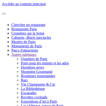
Accéder au contenu principal
Chercher un restaurant
Restaurants Paris
Croisières sur la Seine
Cabarets, dîners spectacles
Musées de Paris
Monuments de Paris
Parcs d'attractions
Autres rubriques
Quartiers de Paris
Paris pour les enfants et les ados
Dernières news
Shopping Gourmand
Boutiques gourmandes
Bars
Vin Champagne & Cie
La Bibliothèque
Escapades
Recettes cocktails
Expositions d’art à Paris
Les châteaux autour de Paris