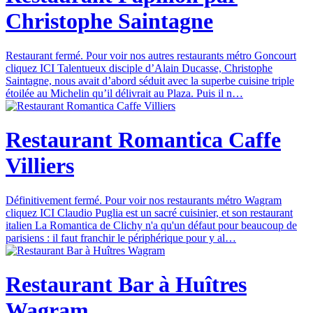
Christophe Saintagne
Restaurant fermé. Pour voir nos autres restaurants métro Goncourt
cliquez ICI Talentueux disciple d’Alain Ducasse, Christophe
Saintagne, nous avait d’abord séduit avec la superbe cuisine triple
étoilée au Michelin qu’il délivrait au Plaza. Puis il n…
Restaurant Romantica Caffe
Villiers
Définitivement fermé. Pour voir nos restaurants métro Wagram
cliquez ICI Claudio Puglia est un sacré cuisinier, et son restaurant
italien La Romantica de Clichy n'a qu'un défaut pour beaucoup de
parisiens : il faut franchir le périphérique pour y al…
Restaurant Bar à Huîtres
Wagram