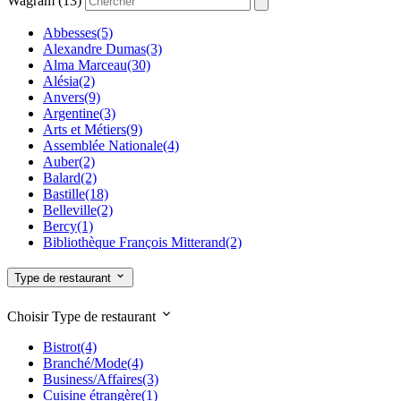
Wagram (13)
Abbesses
(5)
Alexandre Dumas
(3)
Alma Marceau
(30)
Alésia
(2)
Anvers
(9)
Argentine
(3)
Arts et Métiers
(9)
Assemblée Nationale
(4)
Auber
(2)
Balard
(2)
Bastille
(18)
Belleville
(2)
Bercy
(1)
Bibliothèque François Mitterand
(2)
Bir Hakeim
(3)
Blanche
(7)
Type de restaurant
Boissière
(6)
Bolivar
(2)
Choisir Type de restaurant
Bonne Nouvelle
(11)
Boulets Montreuil
(1)
Bistrot
(4)
Bourse
(16)
Branché/Mode
(4)
Brochant
(5)
Business/Affaires
(3)
Bréguet Sabin
(3)
Cuisine étrangère
(1)