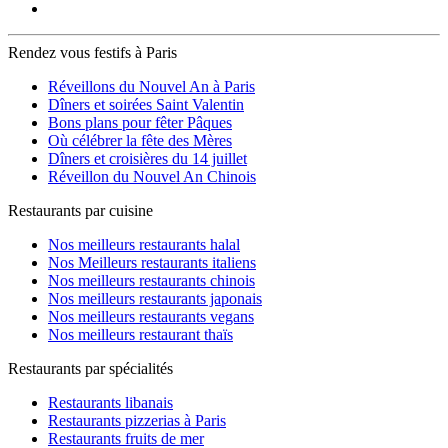
Le Peletier
(6)
Ledru Rollin
(14)
Les Gobelins
(6)
Rendez vous festifs à Paris
Louise Michel
(2)
Louvre Rivoli
(14)
Réveillons du Nouvel An à Paris
Luxembourg
(5)
Dîners et soirées Saint Valentin
Mabillon
(9)
Bons plans pour fêter Pâques
Madeleine
(17)
Où célébrer la fête des Mères
Malesherbes
(2)
Dîners et croisières du 14 juillet
Marcadet Poissoniers
(1)
Réveillon du Nouvel An Chinois
Maubert Mutualité
(15)
Michel-Ange Auteuil
(1)
Restaurants par cuisine
Mirabeau
(3)
Miromesnil
(13)
Nos meilleurs restaurants halal
Monceau
(1)
Nos Meilleurs restaurants italiens
Montgallet
(1)
Nos meilleurs restaurants chinois
Montparnasse Bienvenue
(5)
Nos meilleurs restaurants japonais
Mouton Duvernet
(1)
Nos meilleurs restaurants vegans
Musée d'Orsay
(2)
Nos meilleurs restaurant thaïs
Ménilmontant
(7)
Restaurants par spécialités
Nation
(2)
Notre-Dame de Lorette
(4)
Restaurants libanais
Notre-Dame des Champs
(3)
Restaurants pizzerias à Paris
Oberkampf
(6)
Restaurants fruits de mer
Odéon
(20)