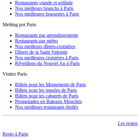
Restaurants viande et grillade
Opéra
(23)
Nos meilleurs brunchs à Paris
Palais Royal Musée du Louvre
(16)
Nos meilleures brasseries à Paris
Parmentier
(8)
Passy
(7)
Melting pot Paris
Pernety
(4)
Pigalle
(5)
Restaurants par arrondissements
Place de Clichy
(7)
Restaurants par métro
Place Monge
(3)
Nos meilleurs dîners-croisières
Plaisance
(1)
Dîners de la Saint Valentin
Poissonnière
(10)
Nos meilleures croisières à Paris
Pont de l'Alma
(4)
Réveillons du Nouvel An à Paris
Pont de Levallois
(3)
Pont de Neuilly
(2)
Visitez Paris
Pont Marie
(12)
Pont Neuf
(4)
Billets pour les Monuments de Paris
Port Royal
(2)
Billets pour les musées de Paris
Porte d'Auteuil
(3)
Billets pour les cabarets de Paris
Porte d'Orléans
(2)
Promenades en Bateaux Mouches
Porte Dauphine
(1)
Nos meilleurs restaurants étoilés
Porte de Bagnolet
(2)
Porte de Champerret
(2)
Porte de Charenton
(1)
Les restos
Porte de Clichy
(1)
Porte de Clignancourt
(1)
Resto à Paris
Porte de la Villette
(1)