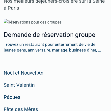
Nos meilleurs déjeuners-croisière sur la Seine
à Paris
Demande de réservation groupe
Trouvez un restaurant pour enterrement de vie de
jeunes gens, anniversaire, mariage, business dîner, ...
Restaurateurs,
Noël et Nouvel An
faites
Saint Valentin
figurer
vos
Pâques
menus
Fête des Mères