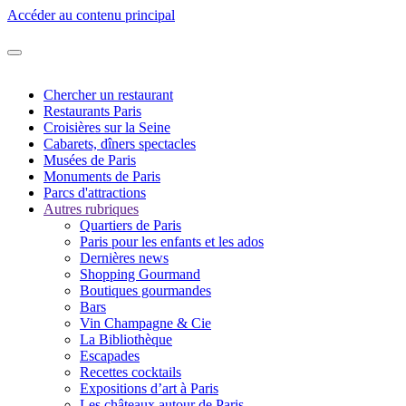
Accéder au contenu principal
Chercher un restaurant
Restaurants Paris
Croisières sur la Seine
Cabarets, dîners spectacles
Musées de Paris
Monuments de Paris
Parcs d'attractions
Autres rubriques
Quartiers de Paris
Paris pour les enfants et les ados
Dernières news
Shopping Gourmand
Boutiques gourmandes
Bars
Vin Champagne & Cie
La Bibliothèque
Escapades
Recettes cocktails
Expositions d’art à Paris
Les châteaux autour de Paris