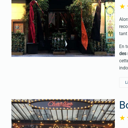
Alo
reco
tant
En t
des 
cett
ind
L
B