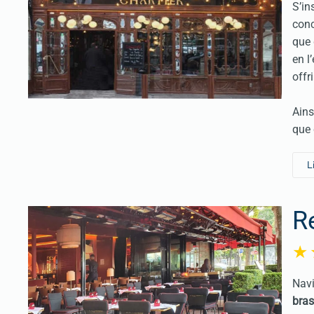
S’in
conc
que 
en l
offr
Ains
que 
L
R
Navi
bras