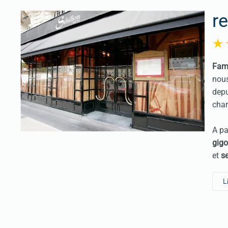
r
Fame
nous
depu
char
A pa
gigo
et
se
L