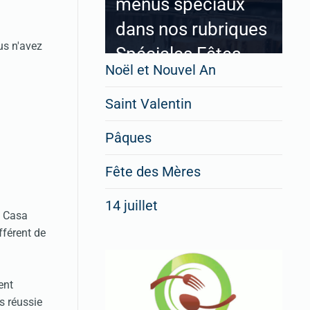
menus spéciaux
dans nos rubriques
us n'avez
Spéciales Fêtes
Noël et Nouvel An
Saint Valentin
Pour enregistrer votre
Pâques
restaurant
Cliquez ici
Fête des Mères
14 juillet
La Casa
fférent de
ent
s réussie