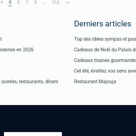
4
5
6
7
8
…
212
Derniers articles
t
Top des idées sympas et pas 
isiennes en 2026
Cadeaux de Noël du Palais 
Cadeaux tisanes gourmandes
Cet été, éveillez vos sens avec
soirées, restaurants, dîners
Restaurant Majouja