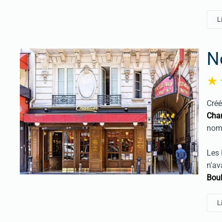
L
N
Créé
Char
nom 
Les 
n'av
Bou
L