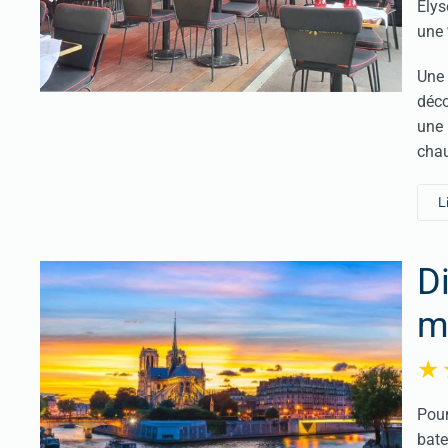
Elys
une
Une 
déco
une 
chau
L
D
m
Pour
bate