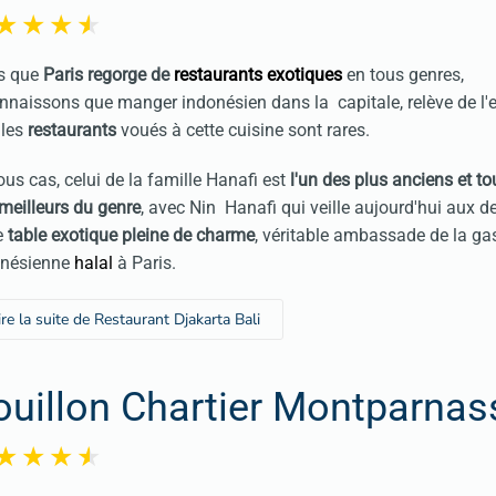
rs que
Paris regorge de
restaurants
exotiques
en tous genres,
nnaissons que manger indonésien dans la capitale, relève de l'e
 les
restaurant
s
voués à cette cuisine sont rares.
ous cas, celui de la famille Hanafi est
l'un des plus anciens et to
meilleurs du genre
, avec Nin Hanafi qui veille aujourd'hui aux d
e
table exotique pleine de charme
, véritable ambassade de la g
onésienne
halal
à Paris.
ire la suite de Restaurant Djakarta Bali
ouillon Chartier Montparnas