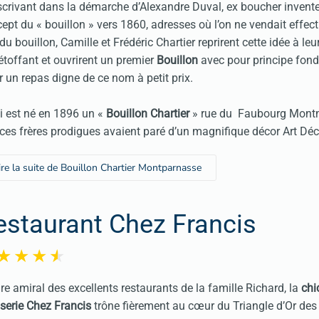
scrivant dans la démarche d’Alexandre Duval, ex boucher invent
ept du « bouillon » vers 1860, adresses où l’on ne vendait effec
du bouillon, Camille et Frédéric Chartier reprirent cette idée à le
’étoffant et ouvrirent un premier
Bouillon
avec pour principe fond
ir un repas digne de ce nom à petit prix.
i est né en 1896 un «
Bouillon Chartier
» rue du Faubourg Montm
ces frères prodigues avaient paré d’un magnifique décor Art Dé
ire la suite de Bouillon Chartier Montparnasse
estaurant Chez Francis
re amiral des excellents restaurants de la famille Richard, la
chi
serie Chez Francis
trône fièrement au cœur du Triangle d’Or de