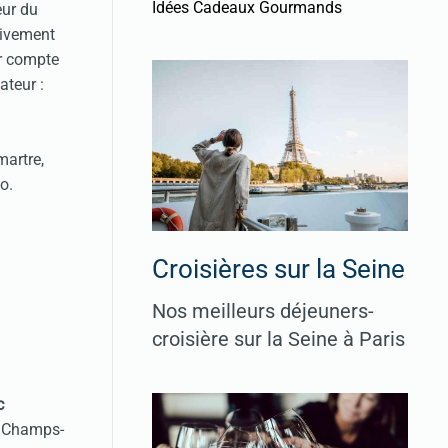
Idées Cadeaux Gourmands
eur du
tivement
ur compte
ateur :
artre,
co.
Croisières sur la Seine
Nos meilleurs déjeuners-
croisière sur la Seine à Paris
c
s Champs-