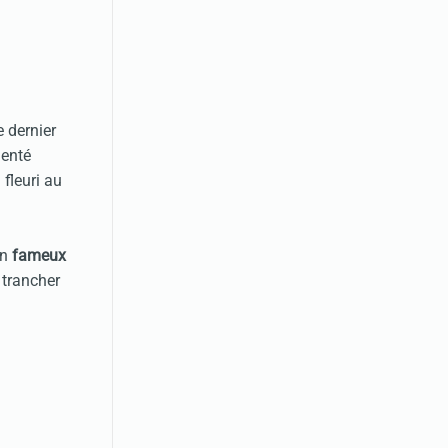
e dernier
menté
 fleuri au
on
fameux
 trancher