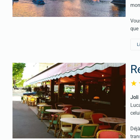
mon
Vous
que 
L
R
Joli
Luca
celu
Déjà
tran