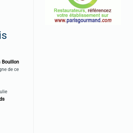
is
s
Bouillon
igne de ce
ulie
nds