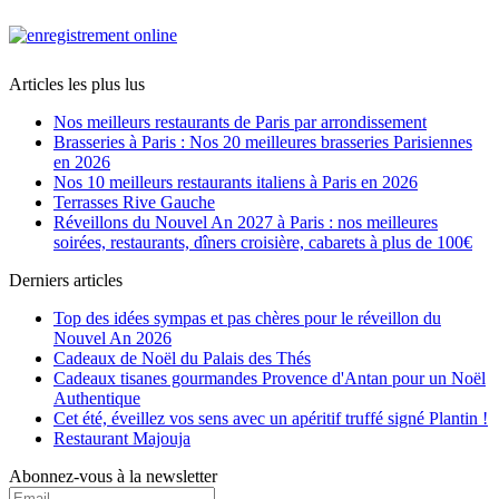
Articles les plus lus
Nos meilleurs restaurants de Paris par arrondissement
Brasseries à Paris : Nos 20 meilleures brasseries Parisiennes
en 2026
Nos 10 meilleurs restaurants italiens à Paris en 2026
Terrasses Rive Gauche
Réveillons du Nouvel An 2027 à Paris : nos meilleures
soirées, restaurants, dîners croisière, cabarets à plus de 100€
Derniers articles
Top des idées sympas et pas chères pour le réveillon du
Nouvel An 2026
Cadeaux de Noël du Palais des Thés
Cadeaux tisanes gourmandes Provence d'Antan pour un Noël
Authentique
Cet été, éveillez vos sens avec un apéritif truffé signé Plantin !
Restaurant Majouja
Abonnez-vous à la newsletter