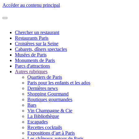
Accéder au contenu principal
Chercher un restaurant
Restaurants Paris
Croisières sur la Seine
Cabarets, dîners spectacles
Musées de Paris
Monuments de Paris
Parcs d'attractions
Autres rubriques
Quartiers de Paris
Paris pour les enfants et les ados
Dernières news
Shopping Gourmand
Boutiques gourmandes
Bars
Vin Champagne & Cie
La Bibliothèque
Escapades
Recettes cocktails
Expositions d’art à Paris
Les châteaux autour de Paris