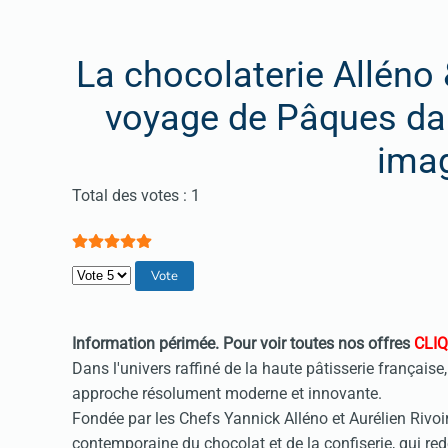
La chocolaterie Alléno
voyage de Pâques dan
imag
Vote utilisateur:
5
/
5
Total des votes : 1
Veuillez voter
Information périmée.
Pour voir toutes nos offres
CLIQ
Dans l'univers raffiné de la haute pâtisserie française
approche résolument moderne et innovante.
Fondée par les Chefs Yannick Alléno et Aurélien Rivoi
contemporaine du chocolat et de la confiserie, qui redé