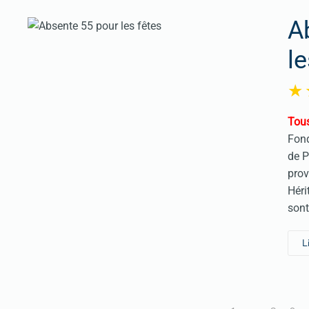
A
le
Tous
Fond
de P
prov
Héri
sont
L