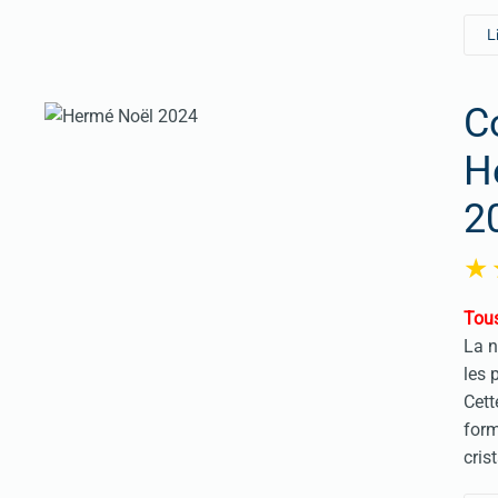
L
C
H
2
Tous
La n
les 
Cett
form
cris