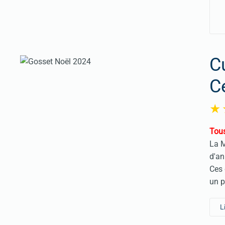
C
C
Tous
La M
d'an
Ces 
un p
L