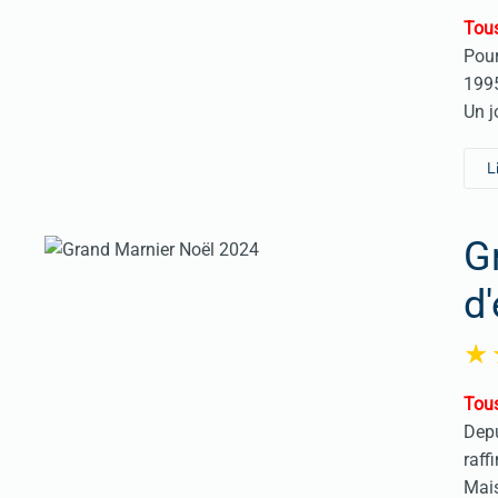
Tous
Pour
1995
Un j
L
G
d
Tous
Depu
raff
Mais