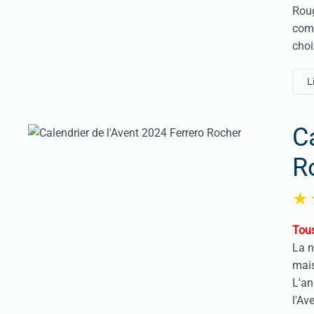
Roug
comp
choi
L
C
R
Tous
La n
mais
L'an
l'Av