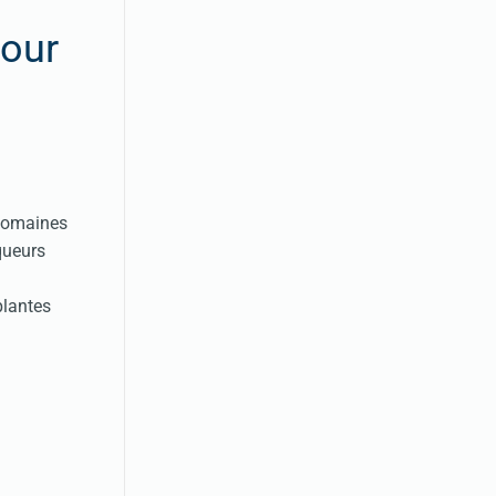
pour
 Domaines
queurs
plantes