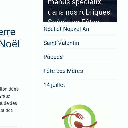
menus spéciaux
dans nos rubriques
Spéciales Fêtes
Noël et Nouvel An
erre
 Noël
Saint Valentin
Pour enregistrer votre
Pâques
restaurant
Cliquez ici
Fête des Mères
14 juillet
ation dans
éraux.
étude des
 et des