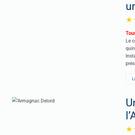
un
Tous
Le c
quin
Inst
prés
L
U
l