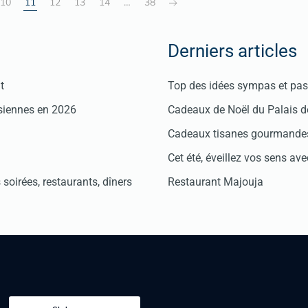
10
11
12
13
14
…
38
Derniers articles
t
Top des idées sympas et pas 
isiennes en 2026
Cadeaux de Noël du Palais 
Cadeaux tisanes gourmandes
Cet été, éveillez vos sens avec
soirées, restaurants, dîners
Restaurant Majouja