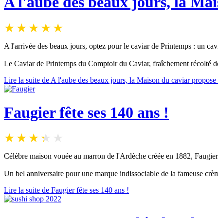
A l'aube des beaux jours, la Ma
A l'arrivée des beaux jours, optez pour le caviar de Printemps : un ca
Le Caviar de Printemps du Comptoir du Caviar, fraîchement récolté de
Lire la suite de A l'aube des beaux jours, la Maison du caviar propos
Faugier fête ses 140 ans !
Célèbre maison vouée au marron de l'Ardèche créée en 1882, Faugier 
Un bel anniversaire pour une marque indissociable de la fameuse crè
Lire la suite de Faugier fête ses 140 ans !