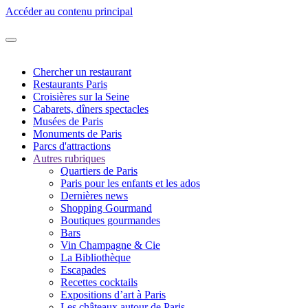
Accéder au contenu principal
Chercher un restaurant
Restaurants Paris
Croisières sur la Seine
Cabarets, dîners spectacles
Musées de Paris
Monuments de Paris
Parcs d'attractions
Autres rubriques
Quartiers de Paris
Paris pour les enfants et les ados
Dernières news
Shopping Gourmand
Boutiques gourmandes
Bars
Vin Champagne & Cie
La Bibliothèque
Escapades
Recettes cocktails
Expositions d’art à Paris
Les châteaux autour de Paris