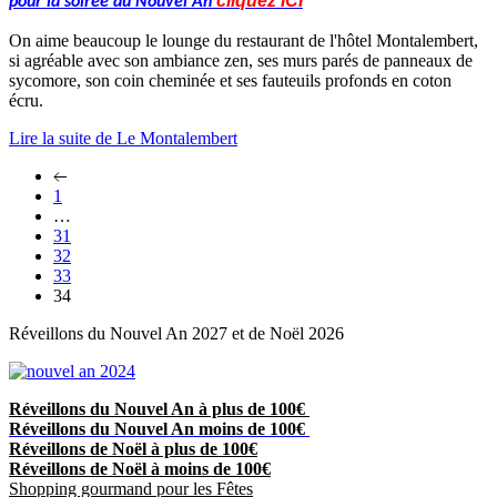
cliquez
IC
I
pour la soirée du Nouvel An
On aime beaucoup le lounge du restaurant de l'hôtel Montalembert,
si agréable avec son ambiance zen, ses murs parés de panneaux de
sycomore, son coin cheminée et ses fauteuils profonds en coton
écru.
Lire la suite de Le Montalembert
1
…
31
32
33
34
Réveillons du Nouvel An 2027 et de Noël 2026
Réveillons du Nouvel An à plus de 100€
Réveillons du Nouvel An moins de 100€
Réveillons de Noël à plus de 100€
Réveillons de Noël à moins de 100€
Shopping gourmand pour les Fêtes