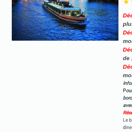
Déc
plu
Déc
mo
Déc
de 
Déc
mo
Info
P
our
bord
avec
Rése
Le b
dîne