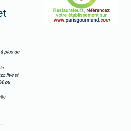
et
6
à plus de
le
z live et
0€ ou
tte