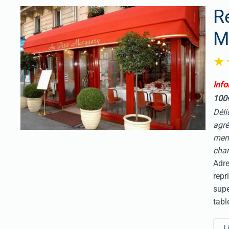
R
M
I
nfo
100
Déli
agr
menu
cha
Adre
repr
sup
tabl
L