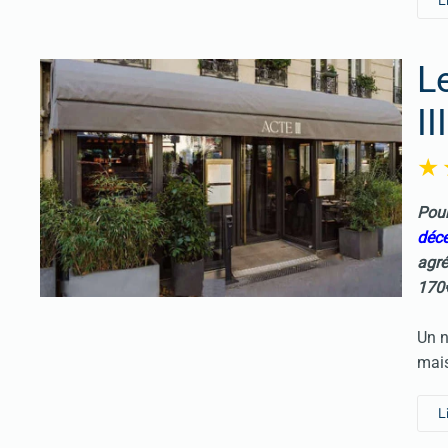
L
L
III
Pour
déc
agré
170
Un n
mais
L