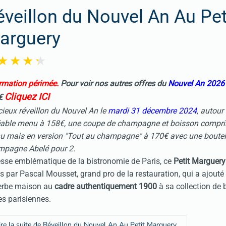
éveillon du Nouvel An Au Pet
arguery
rmation périmée.
Pour voir nos autres offres du
Nouvel An 202
Cliquez ICI
€
cieux réveillon du Nouvel An le
mardi 31 décembre 2024
, autour
éable menu à 158€, une coupe de champagne et boisson compr
 mais en version "Tout au champagne" à 170€ avec une bouteil
mpagne Abelé pour 2.
sse emblématique de la bistronomie de Paris, ce
Petit Marguery
is par Pascal Mousset, grand pro de la restauration, qui a ajouté 
erbe maison au
cadre authentiquement 1900
à sa collection de
es parisiennes.
ire la suite de Réveillon du Nouvel An Au Petit Marguery