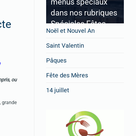
menus spéciaux
dans nos rubriques
cte
Spéciales Fêtes
Noël et Nouvel An
Saint Valentin
Pour enregistrer votre
Pâques
restaurant
1
Cliquez ici
Fête des Mères
pris, ou
14 juillet
, grande