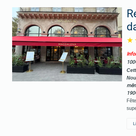
R
d
I
nfo
100
Cett
Nou
même
190
Fête
supe
L