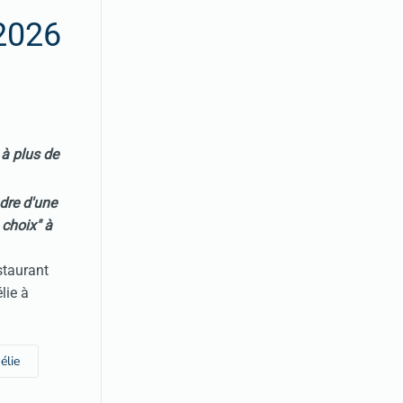
 2026
6
à plus de
dre d'une
 choix" à
staurant
lie à
élie