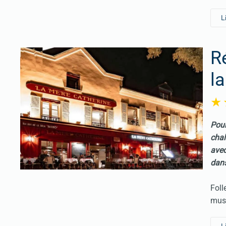
L
R
l
Pour
chal
avec
dans
Foll
musi