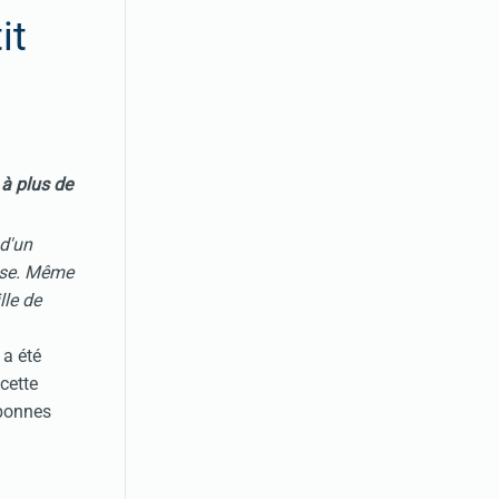
it
6
à plus de
 d'un
ise. Même
le de
a été
cette
 bonnes