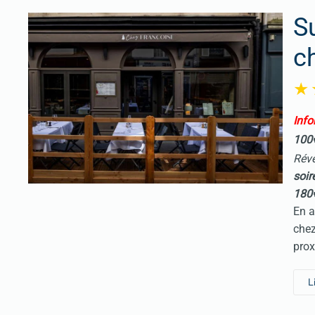
S
c
I
nfo
100
Réve
soir
180
En a
chez
prox
L