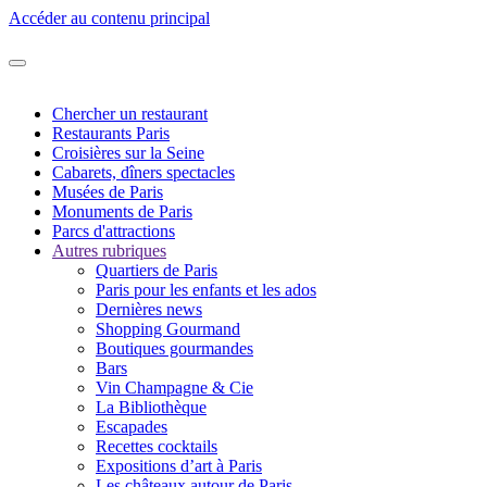
Accéder au contenu principal
Chercher un restaurant
Restaurants Paris
Croisières sur la Seine
Cabarets, dîners spectacles
Musées de Paris
Monuments de Paris
Parcs d'attractions
Autres rubriques
Quartiers de Paris
Paris pour les enfants et les ados
Dernières news
Shopping Gourmand
Boutiques gourmandes
Bars
Vin Champagne & Cie
La Bibliothèque
Escapades
Recettes cocktails
Expositions d’art à Paris
Les châteaux autour de Paris